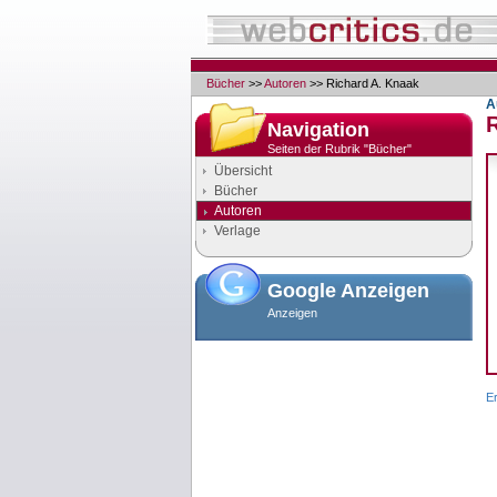
Bücher
>>
Autoren
>> Richard A. Knaak
A
Navigation
Seiten der Rubrik "Bücher"
Übersicht
Bücher
Autoren
Verlage
Google Anzeigen
Anzeigen
Er