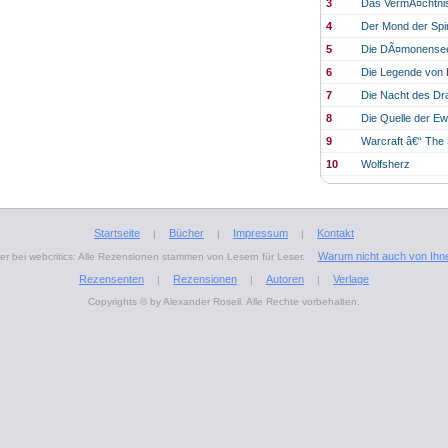
3
Das VermÃ¤chtnis
4
Der Mond der Spi
5
Die DÃ¤monense
6
Die Legende von
7
Die Nacht des Dr
8
Die Quelle der Ew
9
Warcraft â€“ The 
10
Wolfsherz
Startseite
Bücher
Impressum
Kontakt
|
|
|
Warum nicht auch von Ihn
r bei webcritics: Alle Rezensionen stammen von Lesern für Leser.
Rezensenten
Rezensionen
Autoren
Verlage
|
|
|
Copyrights © by Alexander Rosell. Alle Rechte vorbehalten.