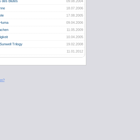
 des Blutes
09.08.2004
nne
18.07.2006
ele
17.08.2005
 Huma
09.04.2006
achen
11.05.2009
igkeit
10.04.2005
Sunwell Trilogy
19.02.2008
11.01.2012
en?