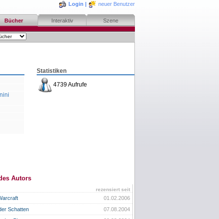
Login
|
neuer Benutzer
Bücher
Interaktiv
Szene
Statistiken
4739 Aufrufe
nini
des Autors
rezensiert seit
arcraft
01.02.2006
der Schatten
07.08.2004