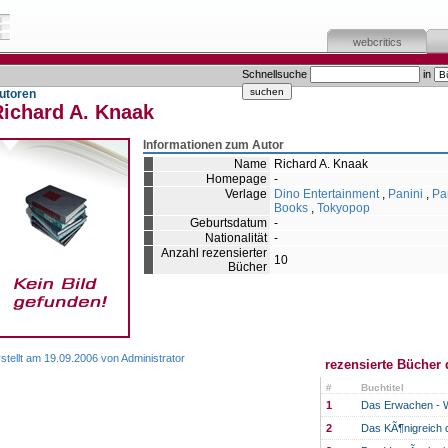
webcritics
Schnellsuche
in
utoren
Richard A. Knaak
Informationen zum Autor
Name
Richard A. Knaak
Homepage
-
Verlage
Dino Entertainment
,
Panini
,
Pa
Books
,
Tokyopop
Geburtsdatum
-
Nationalität
-
Anzahl rezensierter
10
Bücher
stellt am 19.09.2006 von Administrator
rezensierte Bücher 
#
Buchtitel
1
Das Erwachen - W
2
Das KÃ¶nigreich 