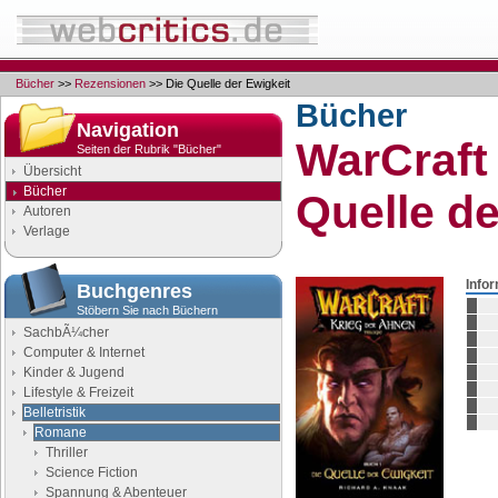
Bücher
>>
Rezensionen
>> Die Quelle der Ewigkeit
Bücher
Navigation
WarCraft
Seiten der Rubrik "Bücher"
Übersicht
Bücher
Quelle de
Autoren
Verlage
Info
Buchgenres
Stöbern Sie nach Büchern
SachbÃ¼cher
Computer & Internet
Kinder & Jugend
Lifestyle & Freizeit
Belletristik
Romane
Thriller
Science Fiction
Spannung & Abenteuer