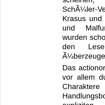
SchÃ¼ler-
Krasus und 
und Malfur
wurden scho
den Lese
Ã¼berzeuge
Das actionor
vor allem d
Charakter
Handlungsb