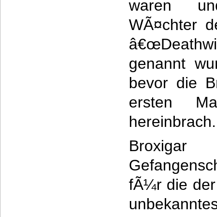
waren un
WÃ¤chter de
â€œDeathwin
genannt wur
bevor die 
ersten M
hereinbrach.
Broxiga
Gefangensc
fÃ¼r die der
unbekannte