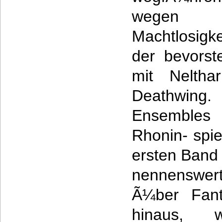
wegen s
Machtlosigk
der bevorst
mit Neltha
Deathwin
Ensembles
Rhonin- spie
ersten Band 
nennenswer
Ã¼ber Fant
hinaus, w