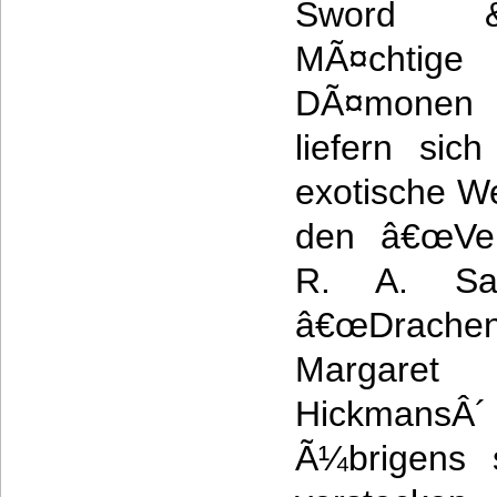
Sword &
MÃ¤chtige
DÃ¤monen 
liefern sic
exotische Wel
den â€œVer
R. A. Sa
â€œDrachenl
Margaret
HickmansÂ´
Ã¼brigens s