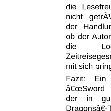
die Lesefre
nicht getrÃ
der Handlun
ob der Auto
die Log
Zeitreisege
mit sich bri
Fazit: Ein 
â€œSword &
der in g
Dragonsâ€-