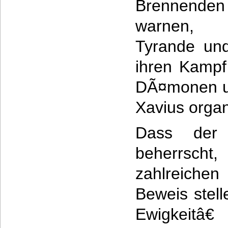
Brennende
warnen, 
Tyrande un
ihren Kampf
DÃ¤monen u
Xavius organ
Dass der 
beherrsc
zahlreich
Beweis stel
Ewigkeitâ€