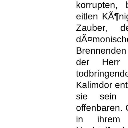
korrupten,
eitlen KÃ¶n
Zauber, d
dÃ¤monis
Brennenden 
der Herr
todbring
Kalimdor en
sie sein
offenbaren. 
in ihrem