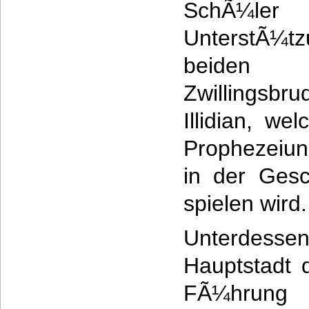
SchÃ¼ler 
UnterstÃ¼
beiden d
Zwillingsbr
Illidian, we
Prophezeiun
in der Gesc
spielen wird.
Unterdes
Hauptstadt 
FÃ¼hrun