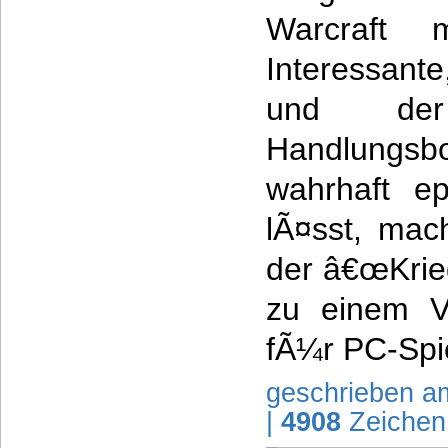
Warcraft m
Interessante
und der
Handlung
wahrhaft ep
lÃ¤sst, mac
der â€œKrieg
zu einem V
fÃ¼r PC-Spi
geschrieben a
|
4908
Zeichen