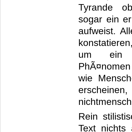
Tyrande ob 
sogar ein e
aufweist. A
konstatieren
um ein a
PhÃ¤nomen
wie Mensch
erscheinen,
nichtmenschl
Rein stilist
Text nichts