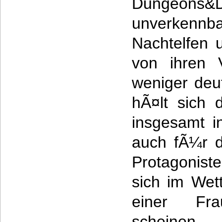
Dungeons&D
unverkennba
Nachtelfen 
von ihren 
weniger deut
hÃ¤lt sich d
insgesamt i
auch fÃ¼r d
Protagonist
sich im Wet
einer Fr
scheinen,