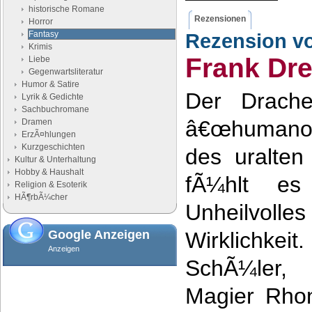
historische Romane
Rezensionen
Horror
Fantasy
Rezension v
Krimis
Frank Dr
Liebe
Gegenwartsliteratur
Humor & Satire
Der Drache
Lyrik & Gedichte
Sachbuchromane
â€œhumanoi
Dramen
ErzÃ¤hlungen
Kurzgeschichten
des uralten
Kultur & Unterhaltung
Hobby & Haushalt
fÃ¼hlt es
Religion & Esoterik
HÃ¶rbÃ¼cher
Unheilvoll
Google Anzeigen
Wirklichkei
Anzeigen
SchÃ¼ler,
Magier Rhon