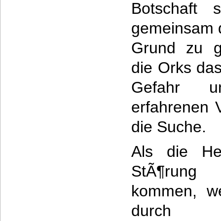
Botschaft 
gemeinsam d
Grund zu g
die Orks da
Gefahr u
erfahrenen 
die Suche.
Als die He
StÃ¶run
kommen, we
durch 