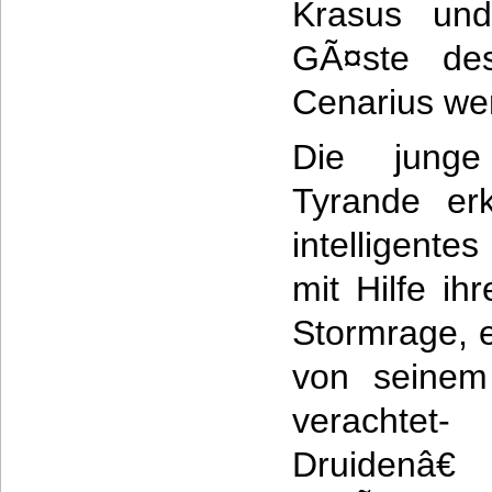
Krasus und 
GÃ¤ste des
Cenarius we
Die junge 
Tyrande erk
intelligente
mit Hilfe ih
Stormrage, e
von seinem
verachte
Druidenâ€