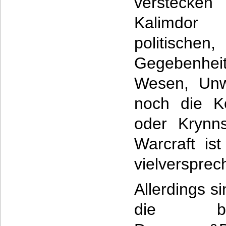
verstecke
Kalimdor
politisc
Gegebenheit
Wesen, Un
noch die K
oder Krynn
Warcraft is
vielversprec
Allerdings s
die be