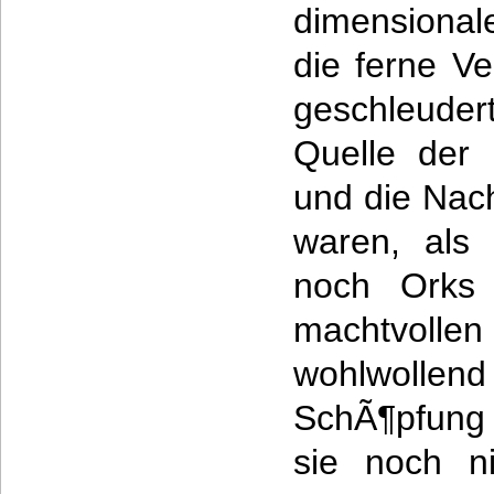
dimensional
die ferne V
geschleudert
Quelle der 
und die Nach
waren, als
noch Orks
machtvoll
wohlwollen
SchÃ¶pfung
sie noch ni