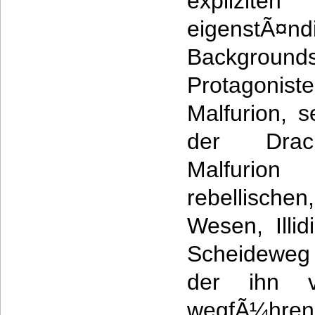
expliziten
eigenstÃ
Backgrounds
Protagoniste
Malfurion, s
der Drac
Malfuri
rebellisc
Wesen, Illi
Scheideweg
der ihn 
wegfÃ¼hren