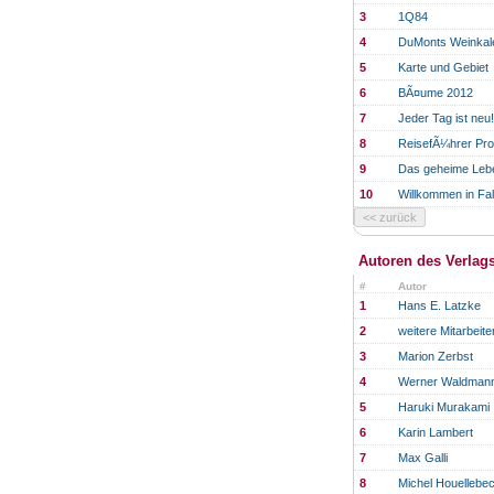
3
1Q84
4
DuMonts Weinkal
5
Karte und Gebiet
6
BÃ¤ume 2012
7
Jeder Tag ist neu!
8
ReisefÃ¼hrer Pro
9
Das geheime Lebe
10
Willkommen in Fa
Autoren des Verlag
#
Autor
1
Hans E. Latzke
2
weitere Mitarbeite
3
Marion Zerbst
4
Werner Waldman
5
Haruki Murakami
6
Karin Lambert
7
Max Galli
8
Michel Houellebe