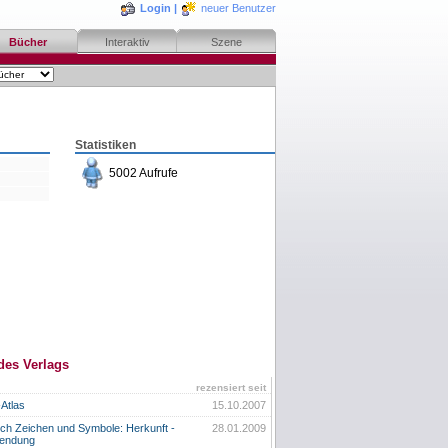
Login
|
neuer Benutzer
Bücher
Interaktiv
Szene
Statistiken
5002 Aufrufe
des Verlags
rezensiert seit
Atlas
15.10.2007
h Zeichen und Symbole: Herkunft -
28.01.2009
wendung