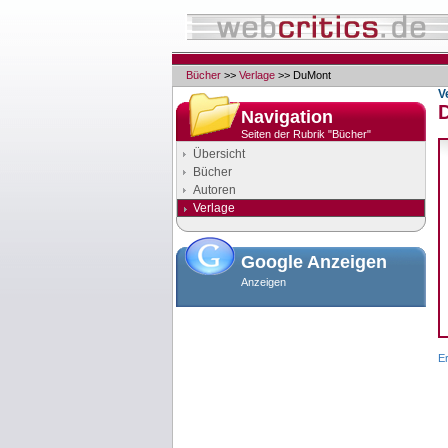
Bücher
>>
Verlage
>> DuMont
V
Navigation
Seiten der Rubrik "Bücher"
Übersicht
Bücher
Autoren
Verlage
Google Anzeigen
Anzeigen
Er