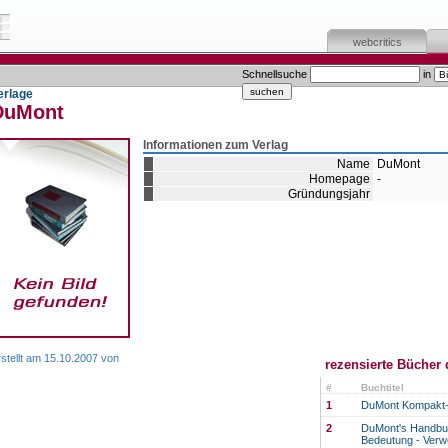
webcritics
Schnellsuche
in
erlage
DuMont
Informationen zum Verlag
Name
DuMont
Homepage
-
Gründungsjahr
stellt am 15.10.2007 von
rezensierte Bücher 
#
Buchtitel
1
DuMont Kompakt-
2
DuMont's Handbuc
Bedeutung - Ver