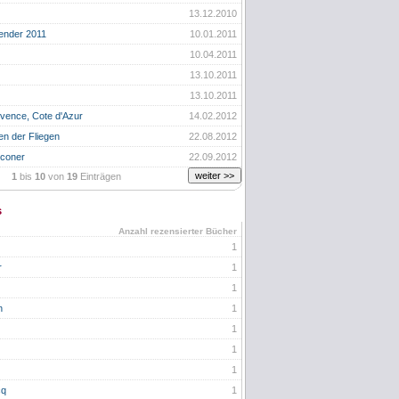
13.12.2010
ender 2011
10.01.2011
10.04.2011
13.10.2011
13.10.2011
vence, Cote d'Azur
14.02.2012
n der Fliegen
22.08.2012
lconer
22.09.2012
1
bis
10
von
19
Einträgen
s
Anzahl rezensierter Bücher
1
r
1
1
n
1
1
1
1
cq
1