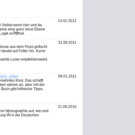
14.02.2012
! Selbst wenn hier und da
 Weise eine ganz neue Ebene
ogik erÃ¶ffnet.
31.08.2011
levue aus dem Fluss gefischt.
deutet auf Folter hin. Kurze
ssierte Leser empfehlenswert.
eit - Alltag
08.01.2011
rsehntes Kind. Das schafft
en stehen an, aber mit der
uch gibt hilfreiche Tipps,
21.08.2010
iner Monographie auf, wie und
ung fÃ¼r die Deutschen