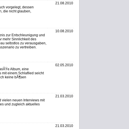
21.08.2010
uch vorgelegt, dessen
, die nicht glauben,
10.08.2010
tnis zur Entschleunigung und
 mehr Sinnlichkeit des
eau selbstlos zu verausgaben,
zenario zu vertreiben.
02.05.2010
WeiÃŸe Album, eine
 mit einem Schlaflied seicht
lich keine bÃ¶sen
21.03.2010
d vielen neuen Interviews mit
mes und zugleich aktuelles
21.03.2010