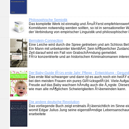
Philosophische Semiotik
Das komplette Werk ist einmalig und Ã¤uÃŸerst empfehlenswert
Korrekturen notwendig werden sollten, so ist in sensationeller
der Verbindung von empirischer Linguistik und philosophischer L
Bernstein-Connection
Eine Leiche wird durch die Spree getrieben und am Schloss Bel
Ein Mann mit unbekannter IdentitÃ¤t. Sein kÃ¶rperlicher Zustand 
Zeit darauf wird ein Fall von GrabschÃ¤ndung gemeldet.
FÃ¼r konzentrierte und an historischen Kriminalromanen intere
Der Baby-Guide fÃ¼rs erste Jahr: Pflege - Entwicklung - Gesundh
Das erste Mal schwanger und dann ist es auch noch ein heiÃŸ e
bei den meisten Frauen ein pures GlÃ¼cksgefÃ¼hl. Viele Aufgab
Freude auf das Baby wachsen hÃ¤ufig auch die Ã„ngste. Dieses B
wie man alle mÃ¶glichen Schwierigkeiten Ã¼berwinden kann.
Die andere deutsche Revolution
Das vorliegende Buch zeigt erstmals Ã¼bersichtlich im Sinne e
womit Edgar Julius Jung seine eigenstÃ¤ndige Lebensanschau
erarbeitete