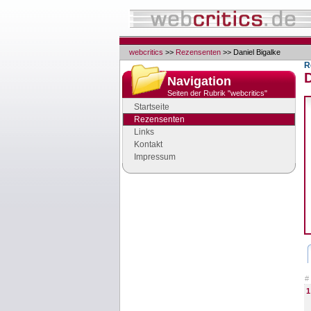
webcritics
>>
Rezensenten
>> Daniel Bigalke
R
D
Navigation
Seiten der Rubrik "webcritics"
Startseite
Rezensenten
Links
Kontakt
Impressum
Google Anzeigen
#
1