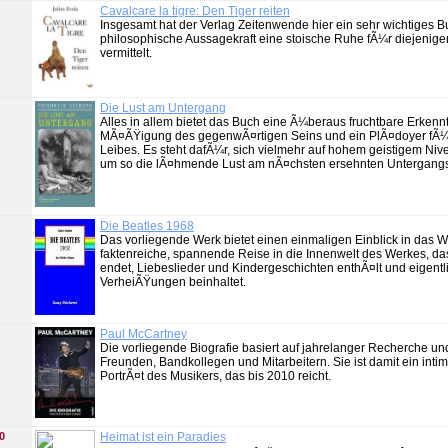
Cavalcare la tigre: Den Tiger reiten
Insgesamt hat der Verlag Zeitenwende hier ein sehr wichtiges B
philosophische Aussagekraft eine stoische Ruhe fÃ¼r diejenigen
vermittelt.
Die Lust am Untergang
Alles in allem bietet das Buch eine Ã¼beraus fruchtbare Erkenn
MÃ¤ÃŸigung des gegenwÃ¤rtigen Seins und ein PlÃ¤doyer fÃ¼r
Leibes. Es steht dafÃ¼r, sich vielmehr auf hohem geistigem Niv
um so die lÃ¤hmende Lust am nÃ¤chsten ersehnten Untergangss
Die Beatles 1968
Das vorliegende Werk bietet einen einmaligen Einblick in das 
faktenreiche, spannende Reise in die Innenwelt des Werkes, das
endet, Liebeslieder und Kindergeschichten enthÃ¤lt und eigent
VerheiÃŸungen beinhaltet.
Paul McCartney
Die vorliegende Biografie basiert auf jahrelanger Recherche un
Freunden, Bandkollegen und Mitarbeitern. Sie ist damit ein inti
PortrÃ¤t des Musikers, das bis 2010 reicht.
0
Heimat ist ein Paradies