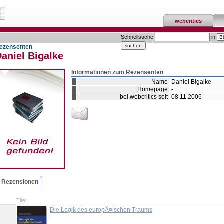
webcritics
Schnellsuche
in
ezensenten
aniel Bigalke
Informationen zum Rezensenten
Name
Daniel Bigalke
Homepage
-
bei webcritics seit
08.11.2006
Rezensionen
Titel
Die Logik des europÃ¤ischen Traums
-