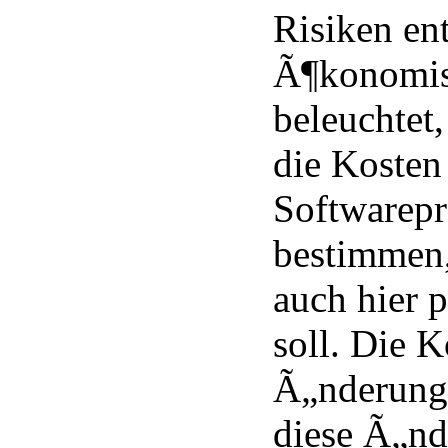
Risiken en
Ã¶konomis
beleuchtet
die Kosten
Softwarepr
bestimmen,
auch hier 
soll. Die 
Ã„nderung
diese Ã„nd