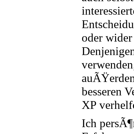
interessier
Entscheidu
oder wider
Denjenigen
verwenden,
auÃŸerdem
besseren V
XP verhelf
Ich persÃ¶