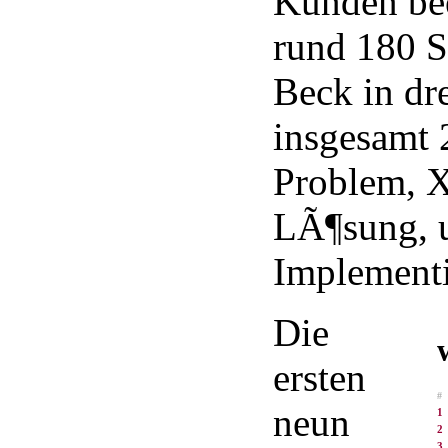
Kunden bee
rund 180 S
Beck in dr
insgesamt 
Problem, X
LÃ¶sung, 
Implement
Die
ersten
#
neun
1
2
3