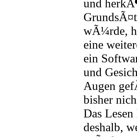
und herkÃ
GrundsÃ¤t
wÃ¼rde, h
eine weiter
ein Softwa
und Gesich
Augen gefÃ
bisher nic
Das Lesen l
deshalb, we