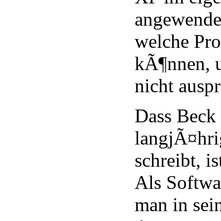
angewende
welche Pro
kÃ¶nnen, 
nicht auspr
Dass Beck 
langjÃ¤hri
schreibt, is
Als Softwa
man in sei