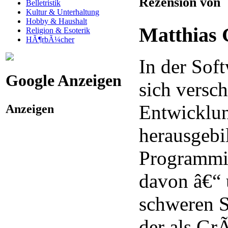
Rezension von
Belletristik
Kultur & Unterhaltung
Hobby & Haushalt
Matthias 
Religion & Esoterik
HÃ¶rbÃ¼cher
In der Sof
Google Anzeigen
sich versc
Entwicklu
Anzeigen
herausgebi
Programmin
davon â€“ 
schweren S
der als G