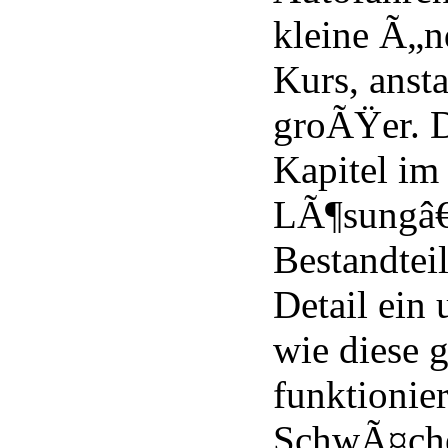
kleine Ã„n
Kurs, ansta
groÃŸer. D
Kapitel im
LÃ¶sungâ€
Bestandtei
Detail ein
wie diese
funktionie
SchwÃ¤che