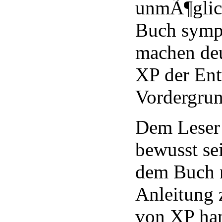
unmÃ¶glich
Buch symp
machen deu
XP der Ent
Vordergrun
Dem Leser
bewusst sei
dem Buch n
Anleitung
von XP han