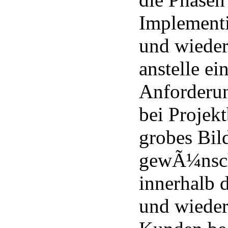
Implementi
und wieder
anstelle e
Anforderun
bei Projek
grobes Bil
gewÃ¼nsch
innerhalb 
und wieder