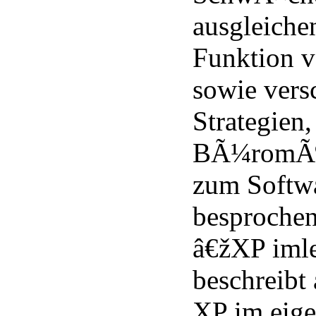
ausgleiche
Funktion v
sowie vers
Strategien,
BÃ¼romÃ¶b
zum Softwa
besprochen.
â€žXP iml
beschreibt
XP im eige