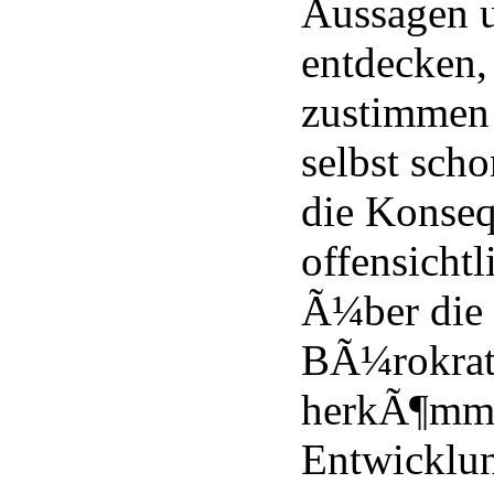
Aussagen u
entdecken,
zustimmen
selbst scho
die Konseq
offensicht
Ã¼ber die
BÃ¼rokrati
herkÃ¶mml
Entwicklun