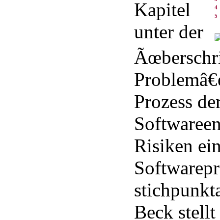
Kapitel
4
5
unter der
Ãœberschri
Problemâ€
Prozess de
Softwareen
Risiken ei
Softwarepr
stichpunkta
Beck stellt