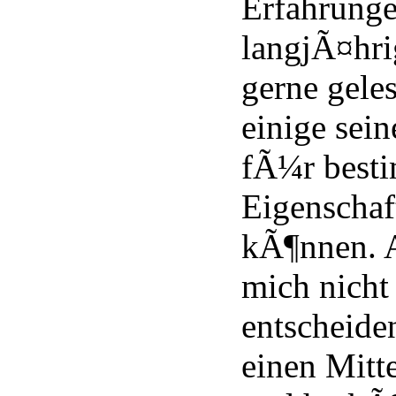
Erfahrunge
langjÃ¤hri
gerne gele
einige sei
fÃ¼r best
Eigenschaf
kÃ¶nnen. 
mich nicht
entscheide
einen Mitt