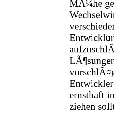
MÃ¼he gem
Wechselwi
verschiede
Entwicklun
aufzuschl
LÃ¶sungen
vorschlÃ¤g
Entwickler
ernsthaft 
ziehen soll