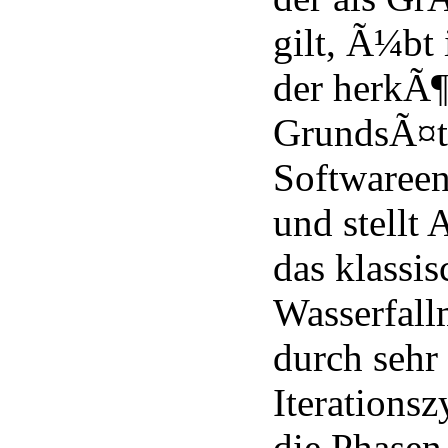
gilt, Ã¼bt 
der herkÃ
GrundsÃ¤t
Softwareen
und stellt 
das klassis
Wasserfall
durch sehr
Iterationsz
die Phasen