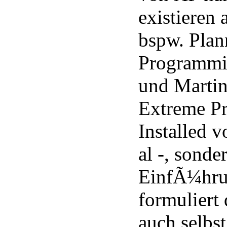
existieren 
bspw. Plan
Programmi
und Martin
Extreme P
Installed v
al -, sonde
EinfÃ¼hrun
formuliert 
auch selbs