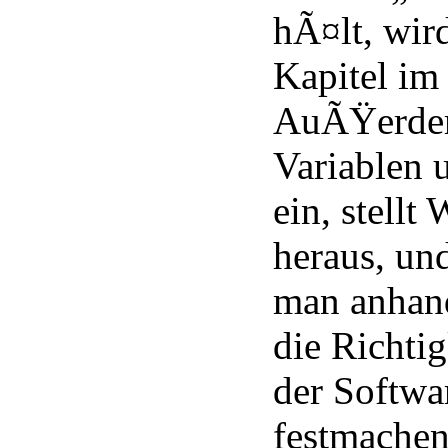
hÃ¤lt, wir
Kapitel im
AuÃŸerde
Variablen 
ein, stell
heraus, un
man anhand
die Richtig
der Softwa
festmachen