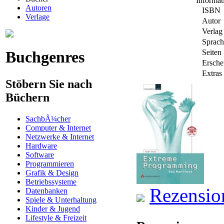
Informa
Autoren
ISBN
Verlage
Autor
Verlag
Sprach
Buchgenres
Seiten
Ersche
Extras
Stöbern Sie nach
Büchern
SachbÃ¼cher
Computer & Internet
Netzwerke & Internet
Hardware
Software
Programmieren
Grafik & Design
Betriebssysteme
Rezensio
Datenbanken
Spiele & Unterhaltung
Kinder & Jugend
Lifestyle & Freizeit