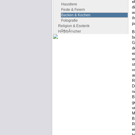
e
Haustiere
d
Feste & Feiern
w
Backen & Kochen
i
Fotografie
p
Religion & Esoterik
HÃ¶rbÃ¼cher
B
b
G
Google Anzeigen
d
e
Anzeigen
w
s
v
a
R
D
n
B
g
u
M
B
R
e
h