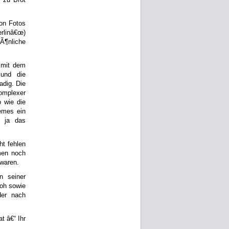
on Fotos
rlinâ€œ)
Ã¶nliche
 mit dem
 und die
adig. Die
omplexer
o wie die
emes ein
 ja das
ht fehlen
men noch
 waren.
n seiner
roh sowie
der nach
t â€“ Ihr