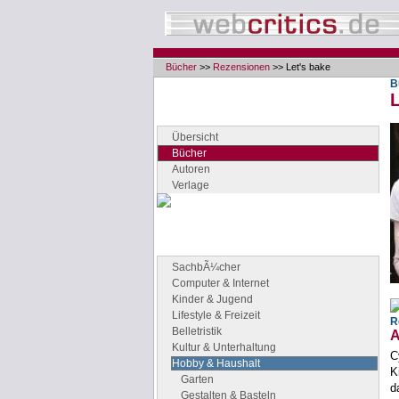
Bücher
>>
Rezensionen
>> Let's bake
B
L
Navigation
Seiten der Rubrik "Bücher"
Übersicht
Bücher
Autoren
Verlage
Buchgenres
Stöbern Sie nach Büchern
SachbÃ¼cher
Computer & Internet
Kinder & Jugend
Lifestyle & Freizeit
R
Belletristik
A
Kultur & Unterhaltung
C
Hobby & Haushalt
K
Garten
d
Gestalten & Basteln