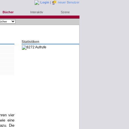
Login
|
neuer Benutzer
Bücher
Interaktiv
Szene
Statistiken
8272 Aufrufe
bestellen
merken
rezensieren
hren vier
wie eine
azu. Die