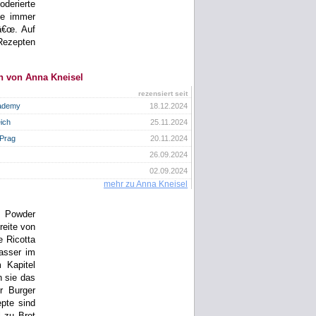
derierte
e immer
â€œ. Auf
 Rezepten
n von Anna Kneisel
rezensiert seit
cademy
18.12.2024
ich
25.11.2024
 Prag
20.11.2024
26.09.2024
02.09.2024
mehr zu Anna Kneisel
g Powder
eite von
 Ricotta
asser im
 Kapitel
n sie das
r Burger
pte sind
l zu Brot