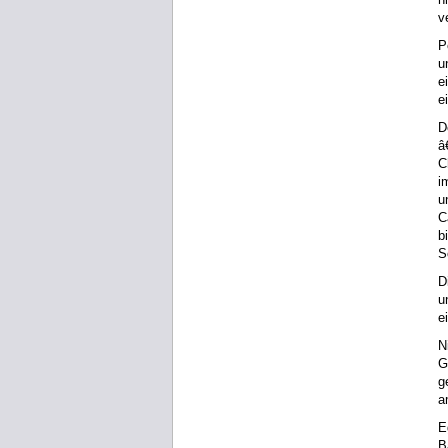
v
P
u
e
e
D
â
C
i
u
C
b
S
D
u
e
N
G
g
a
E
B