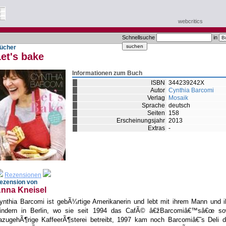
webcritics
Schnellsuche
in
ücher
et's bake
Informationen zum Buch
ISBN
344239242X
Autor
Cynthia Barcomi
Verlag
Mosaik
Sprache
deutsch
Seiten
158
Erscheinungsjahr
2013
Extras
-
Rezensionen
ezension von
nna Kneisel
ynthia Barcomi ist gebÃ¼rtige Amerikanerin und lebt mit ihrem Mann und i
indern in Berlin, wo sie seit 1994 das CafÃ© â€žBarcomiâ€™sâ€œ so
azugehÃ¶rige KaffeerÃ¶sterei betreibt, 1997 kam noch Barcomiâ€˜s Deli d