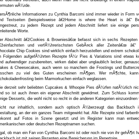
ermuten wÃ¼rde.
ersÃ¶nliche Informationen zu Cynthia Barcomi sind immer wieder in Form v
nd Textseiten (beispielsweise â€žHome is where the Heart is â€“ Be
ingestreut, zu jedem Rezept und jedem Abschnitt liefert sie einige pers
inleitende Worte.
er Abschnitt â€žCookies & Browniesâ€œ befasst sich in sechs Rezepten
€žeinfachsten und verfÃ¼hrerischsten GebÃ¤ck aller Zeitenâ€œ â€“
hocolate Chip Cookies sind wirklich einfach herzustellen und extrem schokol
m Folgenden aufgefÃ¼hrten Rezepte fÃ¼r Pies & Variations sind etwas k
nd aufwendiger zuzubereiten, wirken dabei aber unglaublich lecker, genaus
akes & Cheesecakes, auch wenn so manchem die Frostings und Buttercr
isschen zu viel des Guten erscheinen mÃ¶gen. Wer mÃ¶chte, kann
chokoladenfrosting beim Marmorkuchen einfach weglassen.
ie derzeit sehr beliebten Cupcakes & Whoopie Pies dÃ¼rfen natÃ¼rlich nic
nd so ist auch ihnen ein eigener Abschnitt gewidmet. Zum Schluss kom
inige Desserts, die wohl nicht so recht in die anderen Kategorien einzuordnen
icht nur inhaltlich, sondern auch optisch Ã¼berzeugt das Backbuch i
estaltung, an der ein ganzes Team mitgewirkt hat. Alle Rezepte sind farbenf
ekonnt auf Fotos in Szene gesetzt und im Register kann man entwe
merikanischen oder deutschen Rezeptnamen suchen.
gal, ob man ein Fan von Cynthia Barcomi ist oder noch nie von ihr gehÃ¶rt ha
ackbuch ist mit seinen Rezepten eine Bereicherung im Repertoire.