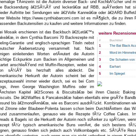
hemalige TÃ¤nzerin ist die Autorin diverser Back- und KochbÃ¼cher und mo
ie Backsendung â€žSÃ¼ÃŸ und leckerâ€œ auf RBB, auÃŸerdem hat si
ieder Auftritte bei Sendungen wie â€žVolle Kanneâ€œ oder â€žARD Buffet
hrer Website https://www.cynthiabarcomi.com ist es mÃ¶glich, die zu ihren
assenden Backutensilien zu kaufen und weitere Informationen zu finden.
ei Mosaik erschienen ist das Backbuch â€žLetâ€™s
weitere Rezensione
akeâ€œ, in dem Cynthia Barcomi 70 Backrezepte mit
#
Buchtitel
eling-Garantie und englisch-sprachigen Titeln nebst
1
The Bat Black A
eutscher Ãœbersetzung versammelt hat. Nach
2
Mord im Himmelre
inigen einleitenden Worten erlÃ¤utert die Autorin
ichtige Eckpunkte zum Backen im Allgemeinen und
3
Die Schatten von
tartet anschlieÃŸend mit Muffin-Rezepten, wobei sie
4
Earhart
on sÃ¼ÃŸ bis herzhaft alles abdeckt. Die
5
Im Spiegel
merikanische Herkunft der Autorin scheint bei der
ezeptauswahl immer wieder durch, sei es bei Corn
ogs, ihren George Washington Muffins oder im
Ã¤chsten Kapitel â€žScones & Biscuitsâ€œ bei ihren Classic Bakin
iscuits. Die â€žWaffles & Pancakesâ€œ haben ebenfalls eine groÃŸe Bandbr
esund bis â€žmondÃ¤nâ€œ, wie es Barcomi ausdrÃ¼ckt. Kombinationen wie
nd Zitrone oder Blaubeer-Polenta lassen schon beim DurchblÃ¤ttern das W
und zusammenlaufen, genauso wie die Rezepte fÃ¼r Coffee Cakes. Im
reads & Bagels ist die Herkunft der Autorin noch stÃ¤rker zu spÃ¼ren, wen
ezept fÃ¼r typisch amerikanische Buns verrÃ¤t, die sich bestens fÃ¼
ignen, genauso finden sich jedoch auch Vollkornbagels etc. SÃ¼ÃŸe Reze
ier ebenfalls vertreten, auch wenn man sie nicht unbedingt in einem Kapite