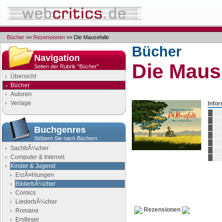
Bücher
>>
Rezensionen
>> Die Mausefalle
Bücher
Navigation
Die Maus
Seiten der Rubrik "Bücher"
Übersicht
Bücher
Autoren
Verlage
Info
Buchgenres
Stöbern Sie nach Büchern
SachbÃ¼cher
Computer & Internet
Kinder & Jugend
ErzÃ¤hlungen
BilderbÃ¼cher
Comics
LiederbÃ¼cher
Rezensionen
Romane
Erstleser