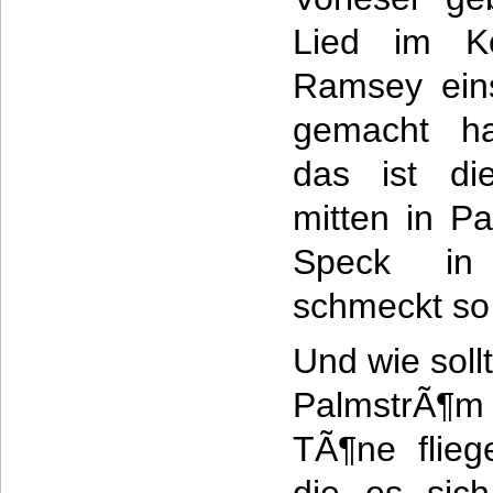
Lied im Ko
Ramsey ein
gemacht hat
das ist di
mitten in Pa
Speck in 
schmeckt s
Und wie soll
PalmstrÃ¶m 
TÃ¶ne flieg