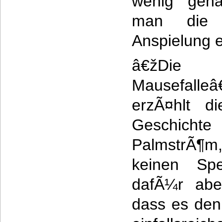
wenig gena
man die 
Anspielung e
â€žDie
Mausefalle
erzÃ¤hlt di
Geschic
PalmstrÃ
keinen Sp
dafÃ¼r abe
dass es den 