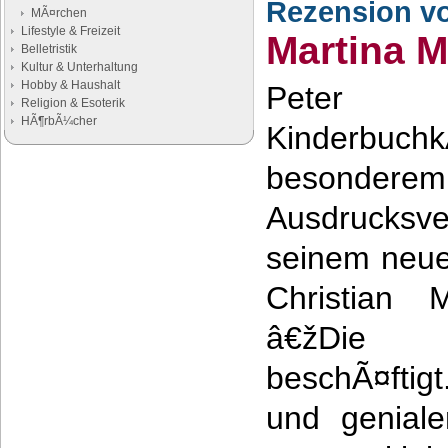
Rezension v
MÃ¤rchen
Lifestyle & Freizeit
Martina M
Belletristik
Kultur & Unterhaltung
Hobby & Haushalt
Peter S
Religion & Esoterik
HÃ¶rbÃ¼cher
Kinderbuch
besonde
Google Anzeigen
Anzeigen
Ausdrucksve
seinem neue
Christian 
â€žDie 
beschÃ¤ftig
und geniale