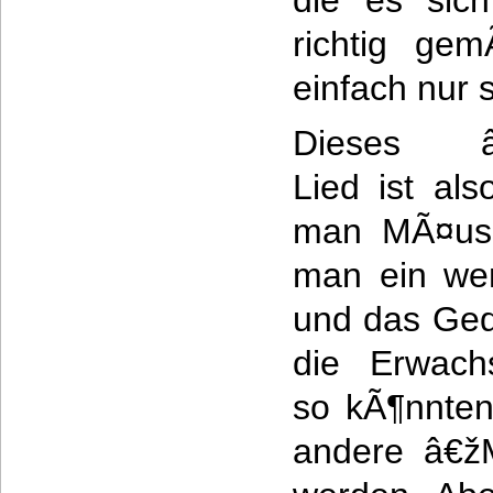
die es sic
richtig gem
einfach nur 
Dieses â
Lied ist al
man MÃ¤use
man ein wen
und das Gedi
die Erwachs
so kÃ¶nnten
andere â€ž