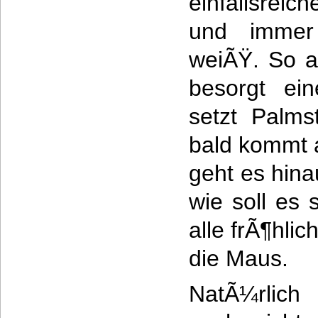
einfallsrei
und immer
weiÃŸ. So a
besorgt ein
setzt Palms
bald kommt 
geht es hina
wie soll es 
alle frÃ¶hli
die Maus.
NatÃ¼rlich