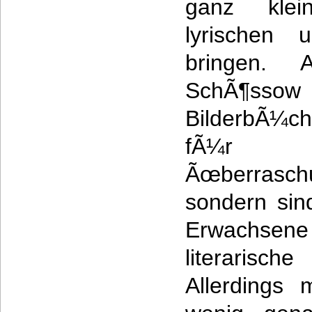
ganz klei
lyrischen 
bringen.
SchÃ¶ssow
BilderbÃ¼c
fÃ¼
Ãœberrasc
sondern sin
Erwachsen
literari
Allerdings