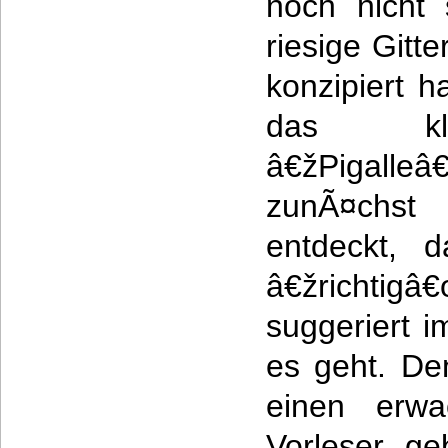
noch nicht
riesige Gitt
konzipiert ha
das kle
â€žPigalle
zunÃ¤chst
entdeckt, 
â€žricht
suggeriert 
es geht. De
einen erwa
Vorleser ge