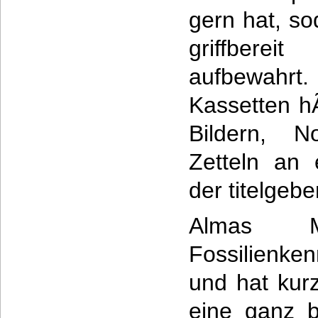
gern hat, so
griffber
aufbewah
Kassetten 
Bildern, N
Zetteln an
der titelgeb
Almas 
Fossilienk
und hat kur
eine ganz 