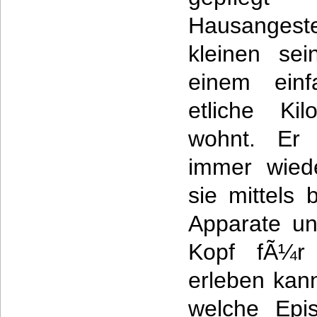
Hausangeste
kleinen se
einem einf
etliche Kil
wohnt. Er 
immer wiede
sie mittels 
Apparate un
Kopf fÃ¼r 
erleben kan
welche Epi