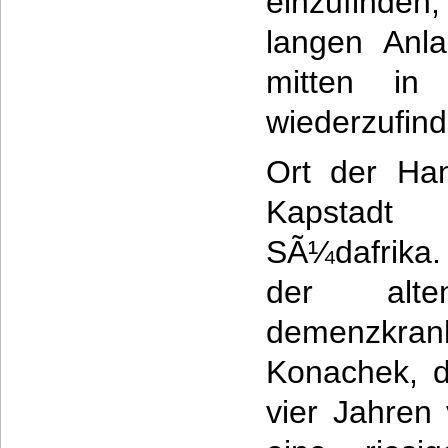
einzufinde
langen Anla
mitten in
wiederzufind
Ort der Han
Kapsta
SÃ¼dafrika
der alt
demenzkran
Konachek, 
vier Jahren 