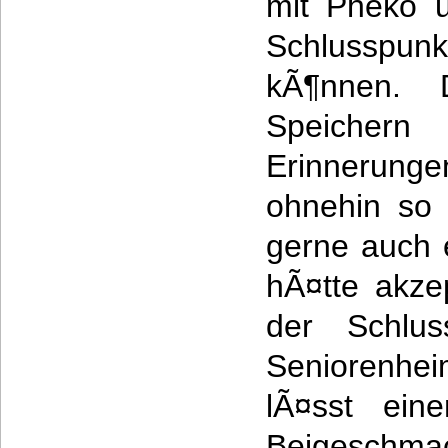
mit Pheko 
Schlusspu
kÃ¶nnen.
Speichern
Erinnerunge
ohnehin so 
gerne auch 
hÃ¤tte akze
der Schlus
Seniorenheim
lÃ¤sst eine
Beigeschma