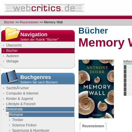
Bücher
>>
Rezensionen
>> Memory Wall
Bücher
Navigation
Memory W
Seiten der Rubrik "Bücher"
Übersicht
Bücher
Autoren
Verlage
Info
Buchgenres
Stöbern Sie nach Büchern
SachbÃ¼cher
Computer & Internet
Kinder & Jugend
Lifestyle & Freizeit
Belletristik
Romane
Thriller
Science Fiction
Rezensionen
Spannung & Abenteuer