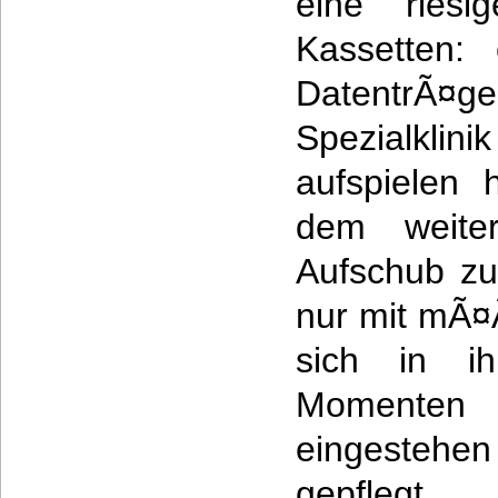
eine ries
Kassetten:
DatentrÃ¤ger
Spezialklin
aufspielen 
dem weiter
Aufschub zu
nur mit mÃ¤
sich in ih
Momente
eingesteh
gepfle