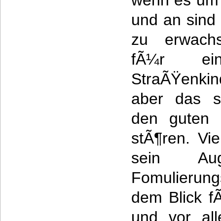
wenn es um 
und an sind
zu erwachs
fÃ¼r ei
StraÃŸenki
aber das si
den guten 
stÃ¶ren. Vi
sein Au
Fomulierung
dem Blick f
und vor al