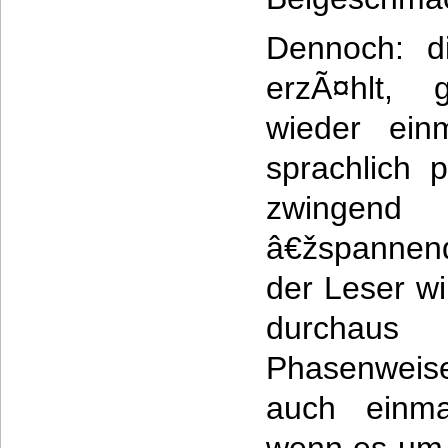
Dennoch: di
erzÃ¤hlt, 
wieder einm
sprachlich 
zwingen
â€žspannen
der Leser w
durchau
Phasenwei
auch einma