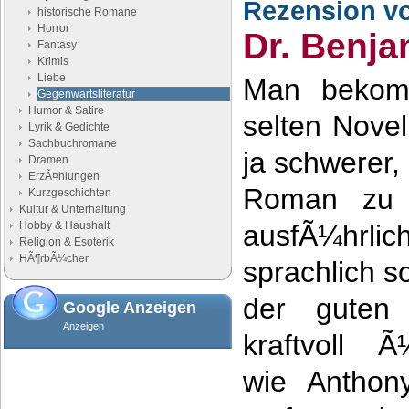
Rezension v
historische Romane
Horror
Dr. Benja
Fantasy
Krimis
Liebe
Man bekomm
Gegenwartsliteratur
Humor & Satire
selten Novel
Lyrik & Gedichte
Sachbuchromane
ja schwerer,
Dramen
ErzÃ¤hlungen
Roman zu s
Kurzgeschichten
Kultur & Unterhaltung
Hobby & Haushalt
ausfÃ¼hrli
Religion & Esoterik
HÃ¶rbÃ¼cher
sprachlich s
der guten
Google Anzeigen
Anzeigen
kraftvoll 
wie Anthon