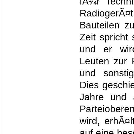
fÃ¼r Techni
RadiogerÃ
Bauteilen zu
Zeit spricht
und er wir
Leuten zur 
und sonsti
Dies geschi
Jahre und a
Parteiobere
wird, erhÃ¤
auf eine bes