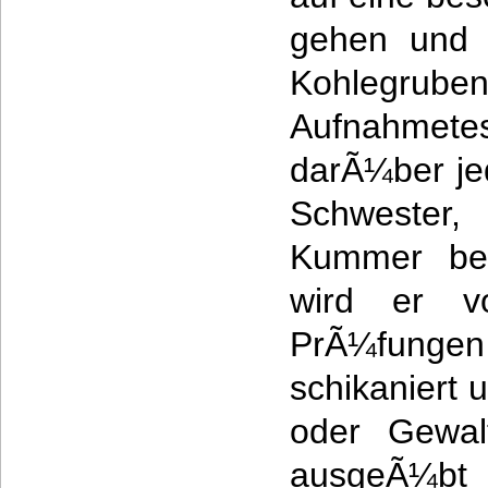
gehen und 
Kohlegrube
Aufnahmete
darÃ¼ber je
Schwester,
Kummer ber
wird er vo
PrÃ¼fungen 
schikaniert 
oder Gewal
ausgeÃ¼bt