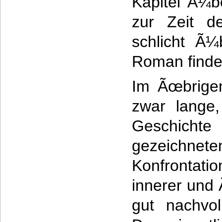
Kapitel Ã¼be
zur Zeit d
schlicht Ã¼
Roman finde
Im Ãœbrigen
zwar lange,
Geschic
gezeichnete
Konfrontati
innerer und
gut nachvo