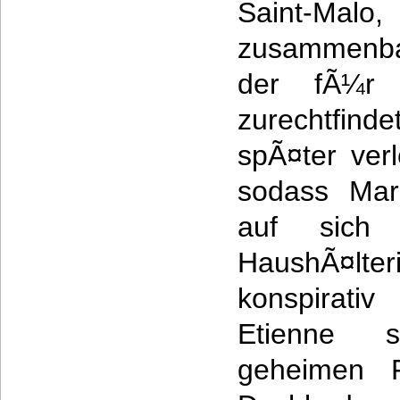
Saint-Malo,
zusammenbau
der fÃ¼r 
zurechtfin
spÃ¤ter ver
sodass Mar
auf sich 
HaushÃ¤lte
konspirati
Etienne 
geheimen 