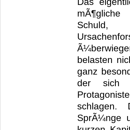
Das eigentl
mÃ¶glich
Schul
Ursachen
Ã¼berwieg
belasten nic
ganz besond
der sich 
Protagonis
schlagen. 
SprÃ¼nge un
kurzen Kapi