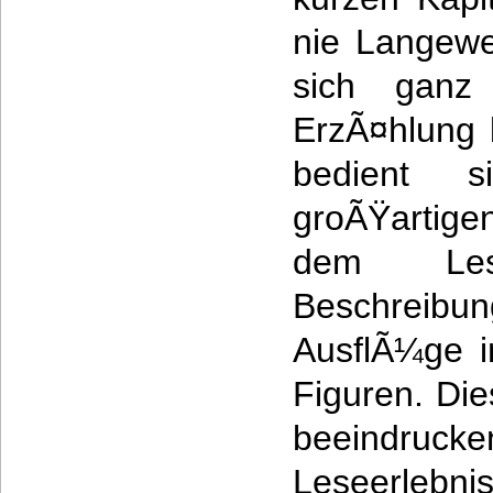
nie Langewe
sich gan
ErzÃ¤hlung 
bedient 
groÃŸartige
dem Le
Beschreibun
AusflÃ¼ge i
Figuren. Die
beeindruck
Leseerlebn