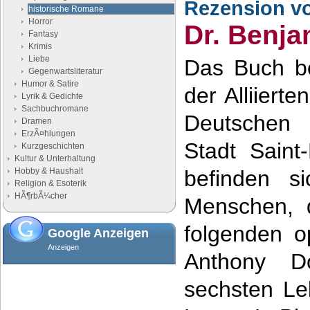
Rezension v
historische Romane
Horror
Dr. Benja
Fantasy
Krimis
Liebe
Das Buch be
Gegenwartsliteratur
Humor & Satire
der Alliiert
Lyrik & Gedichte
Sachbuchromane
Deutschen 
Dramen
ErzÃ¤hlungen
Stadt Saint
Kurzgeschichten
Kultur & Unterhaltung
Hobby & Haushalt
befinden s
Religion & Esoterik
HÃ¶rbÃ¼cher
Menschen, d
folgenden 
Google Anzeigen
Anzeigen
Anthony D
sechsten Le