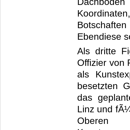
Dachbod
Koordina
Botschaft
Ebendiese so
Als dritte 
Offizier von
als Kunstex
besetzten G
das geplan
Linz und fÃ¼
Obere