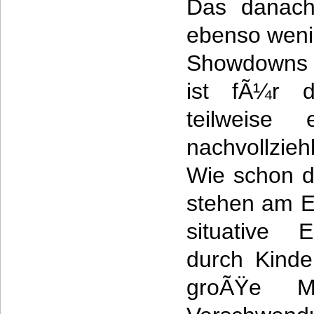
Das danach
ebenso weni
Showdowns v
ist fÃ¼r d
teilweise 
nachvollzie
Wie schon 
stehen am E
situative 
durch Kinde
groÃŸe M