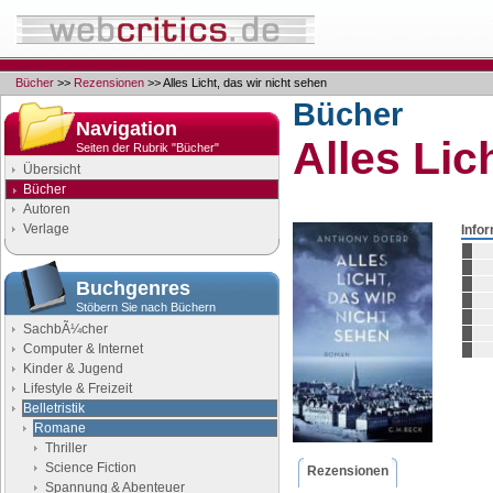
Bücher
>>
Rezensionen
>> Alles Licht, das wir nicht sehen
Bücher
Navigation
Alles Lic
Seiten der Rubrik "Bücher"
Übersicht
Bücher
Autoren
Verlage
Info
Buchgenres
Stöbern Sie nach Büchern
SachbÃ¼cher
Computer & Internet
Kinder & Jugend
Lifestyle & Freizeit
Belletristik
Romane
Thriller
Science Fiction
Rezensionen
Spannung & Abenteuer