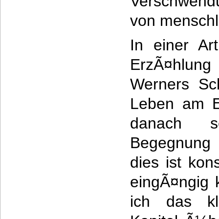
Verschwend
von menschl
In einer Ar
ErzÃ¤hlu
Werners Sch
Leben am E
danach s
Begegnung m
dies ist ko
eingÃ¤ngig k
ich das kl