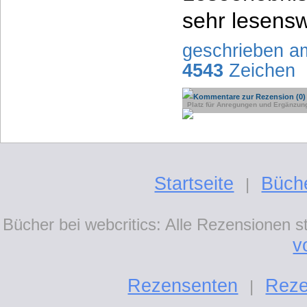
sehr lesens
geschrieben a
4543
Zeichen
Kommentare zur Rezension (0)
Platz für Anregungen und Ergänzun
Startseite
Büch
|
Bücher bei webcritics: Alle Rezensionen 
v
Rezensenten
Reze
|