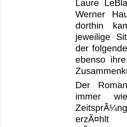
Laure LeBl
Werner Hau
dorthin k
jeweilige S
der folgende
ebenso ihre
Zusammenku
Der Roman 
immer wie
ZeitsprÃ¼
erzÃ¤h