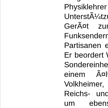
Physiklehr
UnterstÃ¼t
GerÃ¤t z
Funksen
Partisanen e
Er beordert 
Sondereinhei
einem Ã¤lt
Volkheimer,
Reichs- und
um ebens