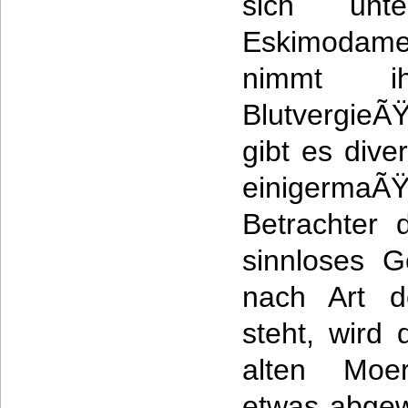
sich unt
Eskimodam
nimmt i
Blutvergie
gibt es dive
einigerma
Betrachter
sinnloses G
nach Art d
steht, wird
alten Moers
etwas abge