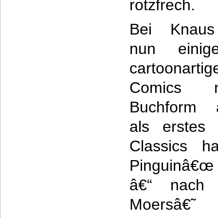
rotzfrech.
Bei Knaus
nun einig
cartoonartig
Comics 
Buchform a
als erstes
Classics h
Pinguinâ€œ
â€“ nach 
Moersâ€˜ L