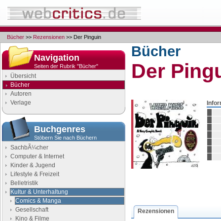
Bücher
>>
Rezensionen
>> Der Pinguin
Bücher
Navigation
Der Ping
Seiten der Rubrik "Bücher"
Übersicht
Bücher
Autoren
Verlage
Info
Buchgenres
Stöbern Sie nach Büchern
SachbÃ¼cher
Computer & Internet
Kinder & Jugend
Lifestyle & Freizeit
Belletristik
Kultur & Unterhaltung
Comics & Manga
Gesellschaft
Rezensionen
Kino & Filme