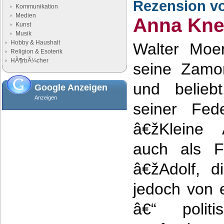
Rezension v
Kommunikation
Medien
Anna Kne
Kunst
Musik
Hobby & Haushalt
Walter Moer
Religion & Esoterik
HÃ¶rbÃ¼cher
seine Zamo
und belieb
Google Anzeigen
Anzeigen
seiner Fed
â€žKleine 
auch als F
â€žAdolf, d
jedoch von 
â€“ polit