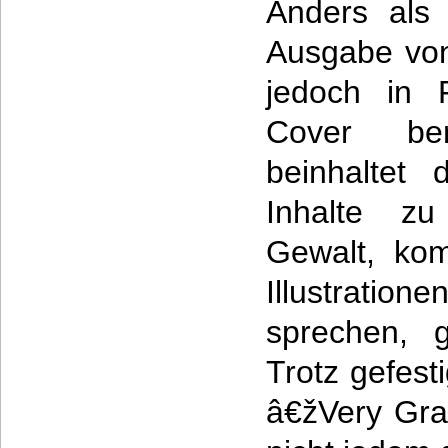
Anders als 
Ausgabe von
jedoch in 
Cover ber
beinhaltet
Inhalte z
Gewalt, ko
Illustrati
sprechen, 
Trotz gefes
â€žVery Gra