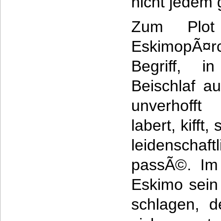
nicht jedem 
Zum Plot
EskimopÃ¤r
Begriff, 
Beischlaf 
unverhofft
labert, kifft
leidenscha
passÃ©. Im 
Eskimo sein
schlagen, d