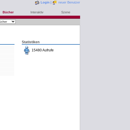
Login
|
neuer Benutzer
Bücher
Interaktiv
Szene
Statistiken
15480 Aufrufe
bestellen
merken
rezensieren