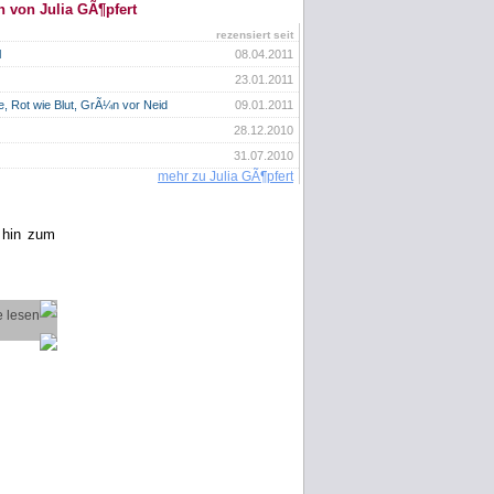
n von Julia GÃ¶pfert
rezensiert seit
l
08.04.2011
23.01.2011
, Rot wie Blut, GrÃ¼n vor Neid
09.01.2011
28.12.2010
31.07.2010
mehr zu Julia GÃ¶pfert
 hin zum