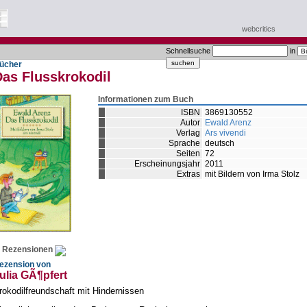
webcritics
Schnellsuche
in
ücher
Das Flusskrokodil
Informationen zum Buch
ISBN
3869130552
Autor
Ewald Arenz
Verlag
Ars vivendi
Sprache
deutsch
Seiten
72
Erscheinungsjahr
2011
Extras
mit Bildern von Irma Stolz
Rezensionen
ezension von
ulia GÃ¶pfert
rokodilfreundschaft mit Hindernissen