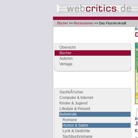
Bücher
>>
Rezensionen
>> Das Flusskrokodil
B
Navigation
Seiten der Rubrik "Bücher"
Übersicht
Bücher
Autoren
Verlage
Buchgenres
Stöbern Sie nach Büchern
SachbÃ¼cher
Computer & Internet
Kinder & Jugend
Lifestyle & Freizeit
Belletristik
R
Romane
J
Humor & Satire
K
Lyrik & Gedichte
Sachbuchromane