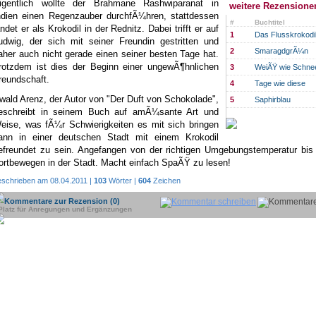
igentlich wollte der Brahmane Rashwiparanat in
weitere Rezensione
ndien einen Regenzauber durchfÃ¼hren, stattdessen
#
Buchtitel
andet er als Krokodil in der Rednitz. Dabei trifft er auf
1
Das Flusskrokodi
udwig, der sich mit seiner Freundin gestritten und
2
SmaragdgrÃ¼n
aher auch nicht gerade einen seiner besten Tage hat.
rotzdem ist dies der Beginn einer ungewÃ¶hnlichen
3
WeiÃŸ wie Schnee
reundschaft.
4
Tage wie diese
wald Arenz, der Autor von "Der Duft von Schokolade",
5
Saphirblau
eschreibt in seinem Buch auf amÃ¼sante Art und
eise, was fÃ¼r Schwierigkeiten es mit sich bringen
ann in einer deutschen Stadt mit einem Krokodil
efreundet zu sein. Angefangen von der richtigen Umgebungstemperatur bis
ortbewegen in der Stadt. Macht einfach SpaÃŸ zu lesen!
eschrieben am 08.04.2011 |
103
Wörter |
604
Zeichen
Kommentare zur Rezension (0)
Platz für Anregungen und Ergänzungen