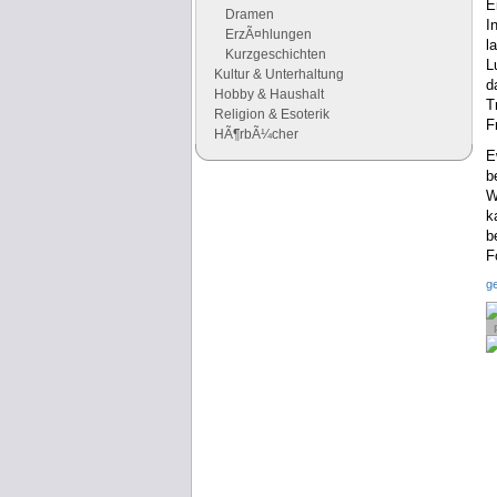
E
Dramen
I
ErzÃ¤hlungen
l
Kurzgeschichten
L
Kultur & Unterhaltung
d
Hobby & Haushalt
T
Religion & Esoterik
F
HÃ¶rbÃ¼cher
E
b
Google Anzeigen
W
k
Anzeigen
b
F
g