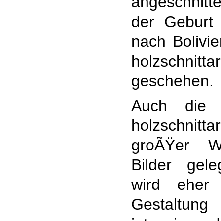
angeschnitt
der Geburt 
nach Bolivi
holzschnitta
geschehen.
Auch die 
holzschnitt
groÃŸer We
Bilder gel
wird eher 
Gestaltun