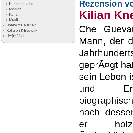
Rezension v
Kommunikation
Medien
Kilian Kn
Kunst
Musik
Hobby & Haushalt
Che Guevar
Religion & Esoterik
HÃ¶rbÃ¼cher
Mann, der d
Jahrhund
Google Anzeigen
Anzeigen
geprÃ¤gt hat
sein Leben i
und Ent
biographisc
nach dessen
er holzs