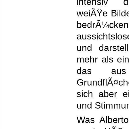
intensiv d
weiÃŸe Bild
bedrÃ¼cke
aussichtslo
und darstel
mehr als ei
das aus
GrundflÃ¤ch
sich aber e
und Stimmun
Was Alberto