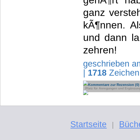
gehÃ¶rt ha
ganz verste
kÃ¶nnen. Al
und dann l
zehren!
geschrieben a
|
1718
Zeichen
Kommentare zur Rezension (0)
Platz für Anregungen und Ergänzun
Startseite
Büch
|