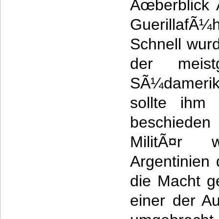
Ãœberblick
GuerillafÃ¼
Schnell wur
der meist
SÃ¼dameri
sollte ihm 
beschieden
MilitÃ¤r
Argentinien
die Macht 
einer der A