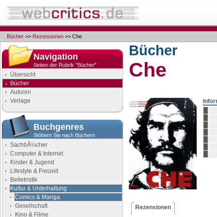
Bücher
>>
Rezensionen
>> Che
Bücher
Navigation
Che
Seiten der Rubrik "Bücher"
Übersicht
Bücher
Autoren
Verlage
Info
Buchgenres
Stöbern Sie nach Büchern
SachbÃ¼cher
Computer & Internet
Kinder & Jugend
Lifestyle & Freizeit
Belletristik
Kultur & Unterhaltung
Comics & Manga
Gesellschaft
Rezensionen
Kino & Filme