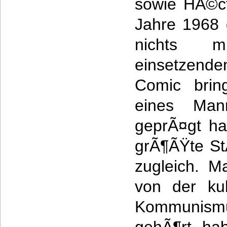
sowie HÃ©ct
Jahre 1968 
nichts 
einsetzende
Comic brin
eines Man
geprÃ¤gt hat
grÃ¶ÃŸte S
zugleich. M
von der kub
Kommunism