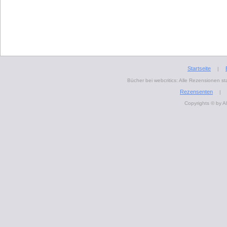
Startseite
|
Bücher bei webcritics: Alle Rezensionen 
Rezensenten
|
Copyrights © by A