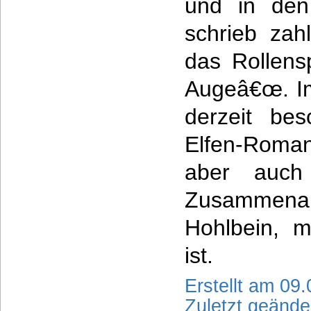
und in den
schrieb zah
das Rollens
Augeâ€œ. Im
derzeit be
Elfen-Roman
aber auc
Zusammena
Hohlbein, m
ist.
Erstellt am 09
Zuletzt geänd