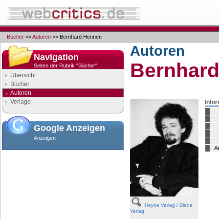
Bücher
>>
Autoren
>> Bernhard Hennen
Autoren
Navigation
Bernhar
Seiten der Rubrik "Bücher"
Übersicht
Bücher
Autoren
Verlage
Info
Google Anzeigen
Anzeigen
A
Heyne Verlag / Diana
Verlag