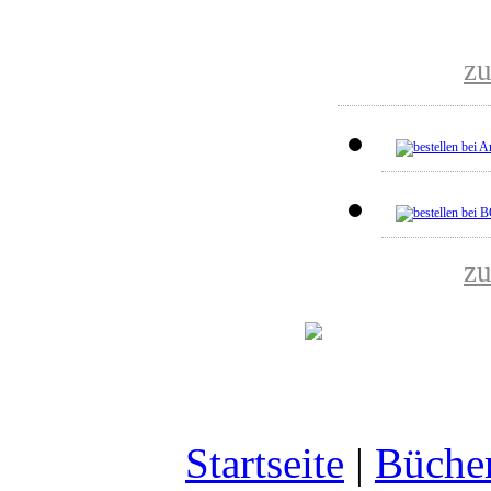
z
z
Startseite
|
Büche