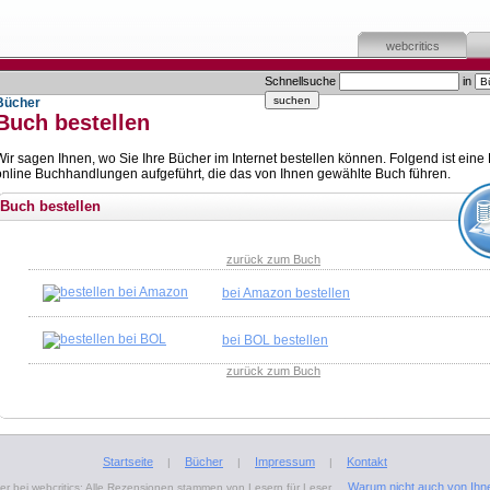
webcritics
Schnellsuche
in
Bücher
Buch bestellen
Wir sagen Ihnen, wo Sie Ihre Bücher im Internet bestellen können. Folgend ist eine 
online Buchhandlungen aufgeführt, die das von Ihnen gewählte Buch führen.
Buch bestellen
zurück zum Buch
bei Amazon bestellen
bei BOL bestellen
zurück zum Buch
Startseite
Bücher
Impressum
Kontakt
|
|
|
Warum nicht auch von Ihn
r bei webcritics: Alle Rezensionen stammen von Lesern für Leser.