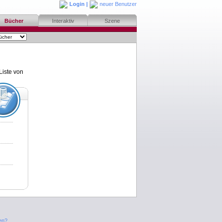
Login
|
neuer Benutzer
Bücher
Interaktiv
Szene
Liste von
en?