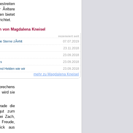
estreiten
 Ã¤ltere
en bietet
ichtet.
n von Magdalena Kneisel
rezensiert seit
e Sterne zÃ¤hlt
07.07.2019
23.11.2018
23.09.2018
ss
23.09.2018
nd Helden wie wir
23.09.2018
mehr zu Magdalena Kneisel
brechens
 wird sie
rade die
 gut zum
ei Zach,
, Freude,
lick aus