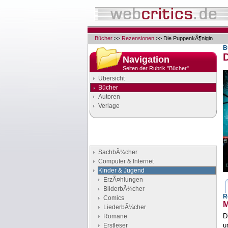
Bücher
>>
Rezensionen
>> Die PuppenkÃ¶nigin
B
Navigation
Seiten der Rubrik "Bücher"
Übersicht
Bücher
Autoren
Verlage
Buchgenres
Stöbern Sie nach Büchern
SachbÃ¼cher
Computer & Internet
Kinder & Jugend
ErzÃ¤hlungen
BilderbÃ¼cher
R
Comics
M
LiederbÃ¼cher
D
Romane
u
Erstleser