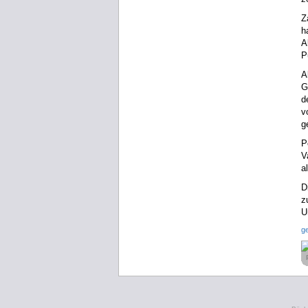
Z
h
A
P
A
G
d
v
g
P
V
a
D
z
U
g