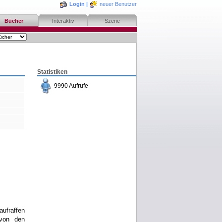
Login
|
neuer Benutzer
Bücher
Interaktiv
Szene
Statistiken
9990 Aufrufe
bestellen
merken
rezensieren
aufraffen
 von den