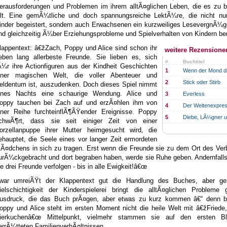
erausforderungen und Problemen im ihrem alltÃ¤glichen Leben, die es zu b
ilt. Eine gemÃ¼tliche und doch spannungsreiche LektÃ¼re, die nicht nur
inder begeistert, sondern auch Erwachsenen ein kurzweiliges LesevergnÃ¼g
nd gleichzeitig Ã¼ber Erziehungsprobleme und Spielverhalten von Kindern ber
lappentext: â€žZach, Poppy und Alice sind schon ihr
weitere Rezensione
eben lang allerbeste Freunde. Sie lieben es, sich
#
Buchtitel
Ã¼r ihre Actionfiguren aus der Kindheit Geschichten
1
Wenn der Mond di
iner magischen Welt, die voller Abenteuer und
2
Stick oder Stirb
eldentum ist, auszudenken. Doch dieses Spiel nimmt
ines Nachts eine schaurige Wendung. Alice und
3
Everless
oppy tauchen bei Zach auf und erzÃ¤hlen ihm von
4
Der Weltenexpre
iner Reihe furchteinflÃ¶ÃŸender Ereignisse. Poppy
5
Diebe, LÃ¼gner u
chwÃ¶rt, dass sie seit einiger Zeit von einer
orzellanpuppe ihrer Mutter heimgesucht wird, die
ehauptet, die Seele eines vor langer Zeit ermordeten
Ã¤dchens in sich zu tragen. Erst wenn die Freunde sie zu dem Ort des Ver
urÃ¼ckgebracht und dort begraben haben, werde sie Ruhe geben. Andernfalls
ie drei Freunde verfolgen - bis in alle Ewigkeit!â€œ
war umreiÃŸt der Klappentext gut die Handlung des Buches, aber ge
ielschichtigkeit der Kinderspielerei bringt die alltÃ¤glichen Probleme
usdruck, die das Buch prÃ¤gen, aber etwas zu kurz kommen â€“ denn b
oppy und Alice steht im ersten Moment nicht die heile Welt mit â€žFriede
ierkuchenâ€œ Mittelpunkt, vielmehr stammen sie auf den ersten B
errÃ¼tteten FamilienverhÃ¤ltnissen.