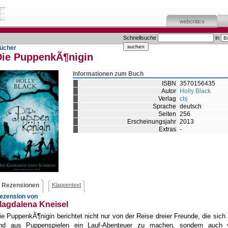
webcritics
Schnellsuche
in
ücher
Die PuppenkÃ¶nigin
Informationen zum Buch
ISBN
3570156435
Autor
Holly Black
Verlag
cbj
Sprache
deutsch
Seiten
256
Erscheinungsjahr
2013
Extras
-
Rezensionen
Klappentext
ezension von
agdalena Kneisel
ie PuppenkÃ¶nigin berichtet nicht nur von der Reise dreier Freunde, die sich 
nd aus Puppenspielen ein Lauf-Abenteuer zu machen, sondern auch