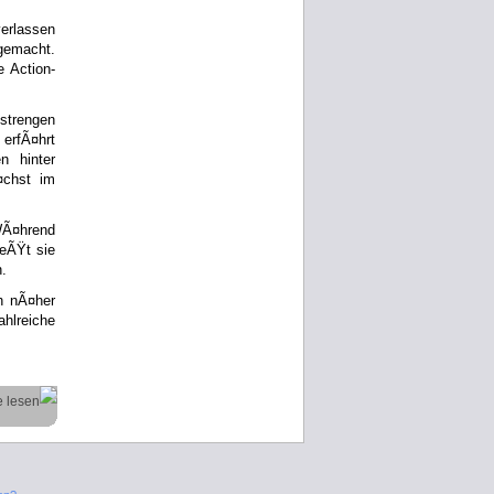
verlassen
gemacht.
e Action-
strengen
erfÃ¤hrt
n hinter
¤chst im
WÃ¤hrend
ieÃŸt sie
n.
h nÃ¤her
hlreiche