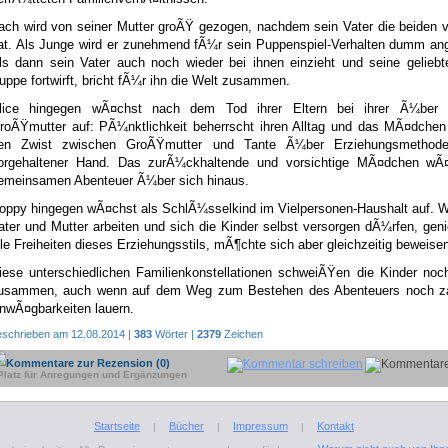
ach wird von seiner Mutter groÃŸ gezogen, nachdem sein Vater die beiden 
at. Als Junge wird er zunehmend fÃ¼r sein Puppenspiel-Verhalten dumm an
ls dann sein Vater auch noch wieder bei ihnen einzieht und seine geliebt
uppe fortwirft, bricht fÃ¼r ihn die Welt zusammen.
lice hingegen wÃ¤chst nach dem Tod ihrer Eltern bei ihrer Ã¼ber 
roÃŸmutter auf: PÃ¼nktlichkeit beherrscht ihren Alltag und das MÃ¤dchen 
en Zwist zwischen GroÃŸmutter und Tante Ã¼ber Erziehungsmethode
orgehaltener Hand. Das zurÃ¼ckhaltende und vorsichtige MÃ¤dchen wÃ
emeinsamen Abenteuer Ã¼ber sich hinaus.
oppy hingegen wÃ¤chst als SchlÃ¼sselkind im Vielpersonen-Haushalt auf. 
ater und Mutter arbeiten und sich die Kinder selbst versorgen dÃ¼rfen, gen
lle Freiheiten dieses Erziehungsstils, mÃ¶chte sich aber gleichzeitig beweise
iese unterschiedlichen Familienkonstellationen schweiÃŸen die Kinder noc
usammen, auch wenn auf dem Weg zum Bestehen des Abenteuers noch za
nwÃ¤gbarkeiten lauern.
eschrieben am 12.08.2014 |
383
Wörter |
2379
Zeichen
Kommentare zur Rezension (0)
Platz für Anregungen und Ergänzungen
Startseite
Bücher
Impressum
Kontakt
|
|
|