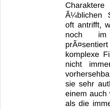
Charaktere
Ã¼blichen 
oft antrifft
noch im 
prÃ¤sentiert
komplexe Fi
nicht imme
vorhersehba
sie sehr au
einem auch v
als die imm