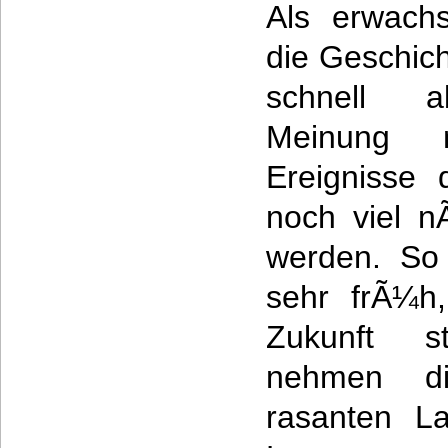
Als erwach
die Geschic
schnell ab
Meinung 
Ereignisse 
noch viel n
werden. So
sehr frÃ¼h
Zukunft 
nehmen di
rasanten La