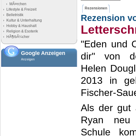
MÃ¤rchen
Rezensionen
Lifestyle & Freizeit
Belletristik
Rezension v
Kultur & Unterhaltung
Lettersc
Hobby & Haushalt
Religion & Esoterik
HÃ¶rbÃ¼cher
"Eden und O
Google Anzeigen
dir" von de
Anzeigen
Helen Dougl
2013 in ge
Fischer-Sau
Als der gut
Ryan neu 
Schule kom