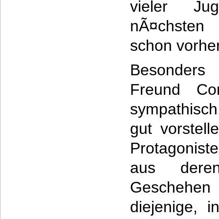
vieler Ju
nÃ¤chsten 
schon vorher
Besonder
Freund Co
sympathisch
gut vorstell
Protagonist
aus dere
Geschehen g
diejenige, 