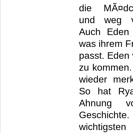
die MÃ¤dc
und weg v
Auch Eden h
was ihrem F
passt. Eden
zu kommen. 
wieder mer
So hat Rya
Ahnung v
Geschichte
wichtigst