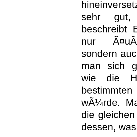
hineinverse
sehr gut,
beschreibt 
nur Ã¤uÃŸ
sondern auc
man sich g
wie die He
bestimmten
wÃ¼rde. Man
die gleiche
dessen, was 