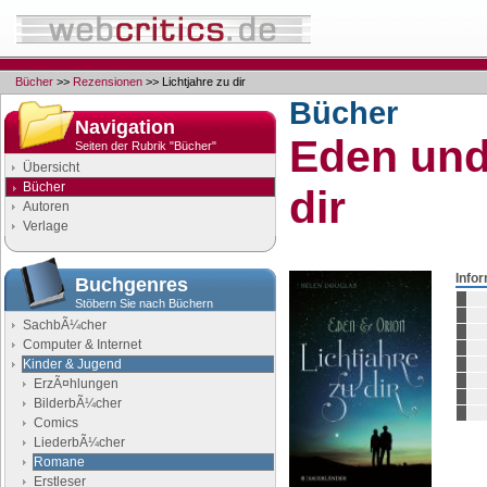
Bücher
>>
Rezensionen
>> Lichtjahre zu dir
Bücher
Navigation
Eden und
Seiten der Rubrik "Bücher"
Übersicht
Bücher
dir
Autoren
Verlage
Info
Buchgenres
Stöbern Sie nach Büchern
SachbÃ¼cher
Computer & Internet
Kinder & Jugend
ErzÃ¤hlungen
BilderbÃ¼cher
Comics
LiederbÃ¼cher
Romane
Erstleser