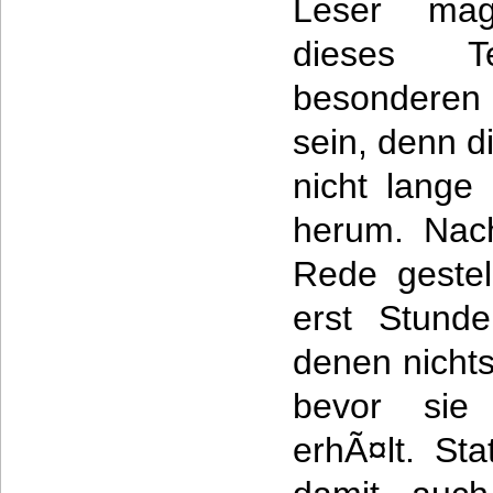
Leser mag
dieses 
besondere
sein, denn di
nicht lange
herum. Nac
Rede gestel
erst Stund
denen nicht
bevor sie 
erhÃ¤lt. St