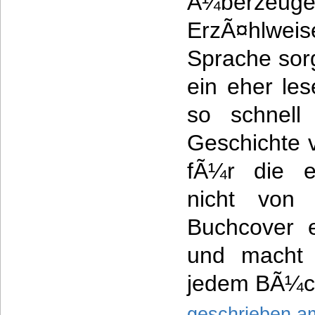
Ã¼berzeuge
ErzÃ¤hlwei
Sprache sor
ein eher les
so schnel
Geschichte v
fÃ¼r die ei
nicht von 
Buchcover 
und macht 
jedem BÃ¼ch
geschrieben a