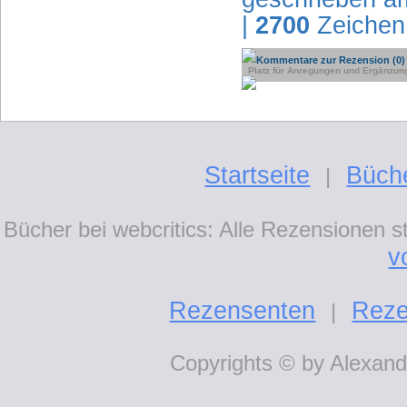
|
2700
Zeichen
Kommentare zur Rezension (0)
Platz für Anregungen und Ergänzun
Startseite
Büch
|
Bücher bei webcritics: Alle Rezensionen 
v
Rezensenten
Reze
|
Copyrights © by Alexande