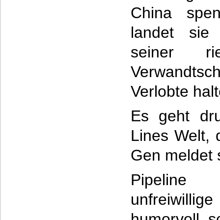
China spen
landet sie 
seiner ri
Verwandtscha
Verlobte hal
Es geht dr
Lines Welt, 
Gen meldet s
Pipeline 
unfreiwill
humorvoll, 