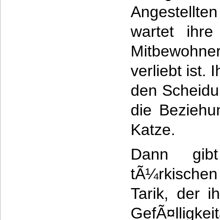
Angestellte
wartet ihr
Mitbewohne
verliebt ist.
den Scheidu
die Beziehu
Katze.
Dann gib
tÃ¼rkisch
Tarik, der i
GefÃ¤lligke