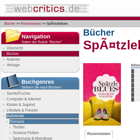
Bücher
>>
Rezensionen
>> SpÃ¤tzleblues
Bücher
Navigation
SpÃ¤tzle
Seiten der Rubrik "Bücher"
Übersicht
Bücher
Autoren
Verlage
Info
Buchgenres
Stöbern Sie nach Büchern
SachbÃ¼cher
Computer & Internet
Kinder & Jugend
Lifestyle & Freizeit
Belletristik
Romane
Thriller
Science Fiction
Rezensionen
Spannung & Abenteuer