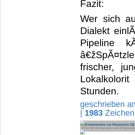
Fazit:
Wer sich a
Dialekt einl
Pipeline k
â€žSpÃ¤tz
frischer, j
Lokalkolori
Stunden.
geschrieben a
|
1983
Zeichen
Kommentare zur Rezension (0)
Platz für Anregungen und Ergänzun