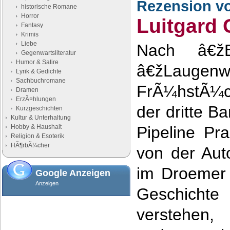
Rezension v
historische Romane
Horror
Luitgard 
Fantasy
Krimis
Liebe
Nach â€žB
Gegenwartsliteratur
Humor & Satire
â€žLau
Lyrik & Gedichte
Sachbuchromane
FrÃ¼hstÃ¼
Dramen
ErzÃ¤hlungen
der dritte B
Kurzgeschichten
Kultur & Unterhaltung
Hobby & Haushalt
Pipeline Pra
Religion & Esoterik
HÃ¶rbÃ¼cher
von der Aut
im Droemer 
Google Anzeigen
Anzeigen
Geschichte
verstehen