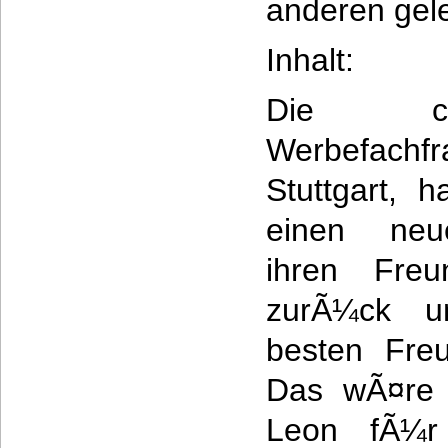
anderen gel
Inhalt:
Die cha
Werbefachfr
Stuttgart, h
einen neu
ihren Fre
zurÃ¼ck u
besten Fre
Das wÃ¤re a
Leon fÃ¼r