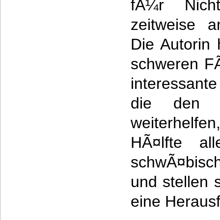
fÃ¼r Nicht
zeitweise a
Die Autorin
schweren F
interessant
die den ni
weiterhelfe
HÃ¤lfte al
schwÃ¤bisch
und stellen
eine Herausf