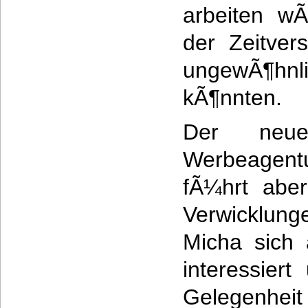
arbeiten w
der Zeitver
ungewÃ¶hnli
kÃ¶nnten.
Der neu
Werbeagentu
fÃ¼hrt abe
Verwicklun
Micha sich 
interessier
Gelegenhe