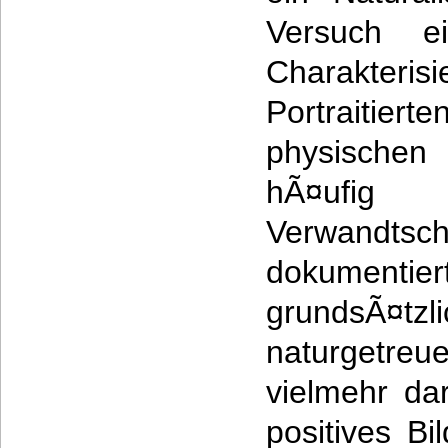
Versuch ei
Charakt
Portraitiert
physischen
hÃ¤ufig
Verwandtsc
dokumenti
grundsÃ¤tzl
naturgetreu
vielmehr da
positives Bi