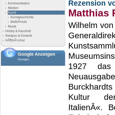
Rezension v
Kommunikation
Medien
Matthias 
Kunst
Kunstgeschichte
BildbÃ¤nde
Wilhelm von 
Musik
Hobby & Haushalt
Generaldire
Religion & Esoterik
HÃ¶rbÃ¼cher
Kunstsam
Museumsinse
Google Anzeigen
Anzeigen
1927 das
Neuausg
Burckhardt
Kultur d
ItalienÂ«. 