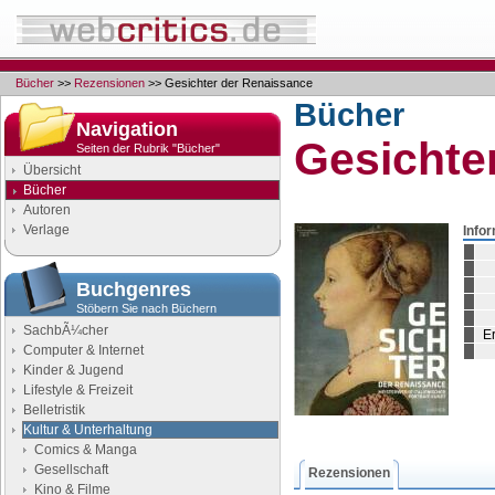
Bücher
>>
Rezensionen
>> Gesichter der Renaissance
Bücher
Navigation
Gesichte
Seiten der Rubrik "Bücher"
Übersicht
Bücher
Autoren
Verlage
Info
Buchgenres
Stöbern Sie nach Büchern
SachbÃ¼cher
E
Computer & Internet
Kinder & Jugend
Lifestyle & Freizeit
Belletristik
Kultur & Unterhaltung
Comics & Manga
Gesellschaft
Rezensionen
Kino & Filme