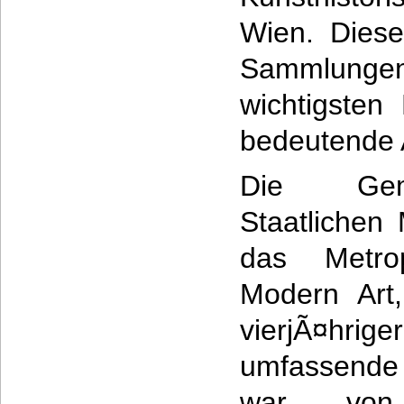
Wien. Diese
Sammlungen
wichtigsten
bedeutende 
Die GemÃ
Staatlichen
das Metro
Modern Art
vierjÃ¤hrig
umfassende 
war von 