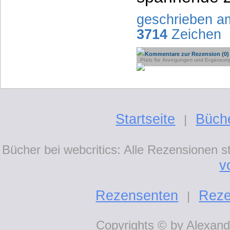
geschrieben a
3714
Zeichen
Kommentare zur Rezension (0)
Platz für Anregungen und Ergänzun
Startseite
Büch
|
Bücher bei webcritics: Alle Rezensionen 
v
Rezensenten
Reze
|
Copyrights © by Alexande