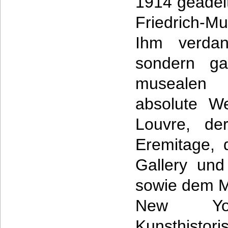
1914 geadelt
Friedrich-
Ihm verdan
sondern ga
musealen
absolute We
Louvre, de
Eremitage, 
Gallery un
sowie dem M
New Y
Kunsthist