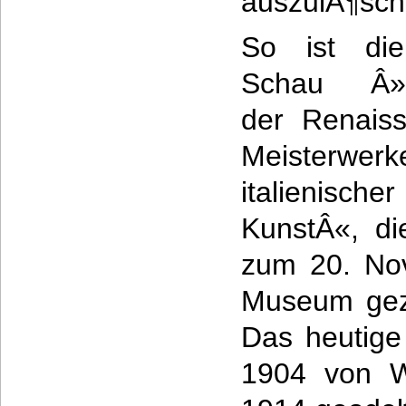
auszulÃ¶sch
So ist di
Schau Â»G
der Renais
Meisterwerk
italienischer
KunstÂ«, di
zum 20. No
Museum geze
Das heutig
1904 von W