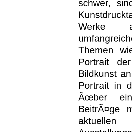
schwer, si
Kunstdruckta
Werke ab
umfangreic
Themen wie
Portrait de
Bildkunst a
Portrait in
Ãœber ein
BeitrÃ¤ge 
aktuellen