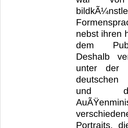
bildkÃ¼nstl
Formenspra
nebst ihren
dem Publi
Deshalb ve
unter der 
deutschen 
und des
AuÃŸenmini
verschie
Portraits, 