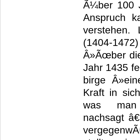
Ã¼ber 100 Ja
Anspruch k
verstehen. 
(1404-1472)
Â»Ãœber di
Jahr 1435 fe
birge Â»ein
Kraft in sic
was man 
nachsagt â€
vergegenwÃ