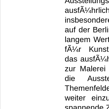
Ausstellu
ausfÃ¼hrli
insbesonde
auf der Ber
langem Wert 
fÃ¼r Kunstin
das ausfÃ¼hr
zur Malerei
die Ausst
Themenfelde
weiter einz
spannende Ze