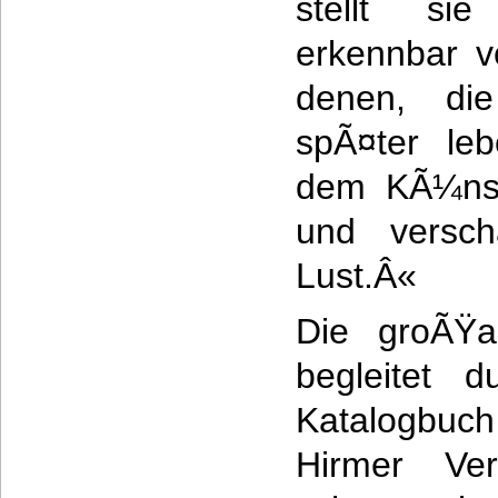
stellt si
erkennbar v
denen, die
spÃ¤ter le
dem KÃ¼nst
und versch
Lust.Â«
Die groÃŸa
begleitet 
Katalogbuc
Hirmer Ver