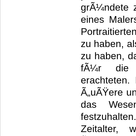
grÃ¼ndete z
eines Maler
Portraitierte
zu haben, al
zu haben, da
fÃ¼r die
erachteten.
Ã„uÃŸere un
das Wesen 
festzuhalte
Zeitalter,