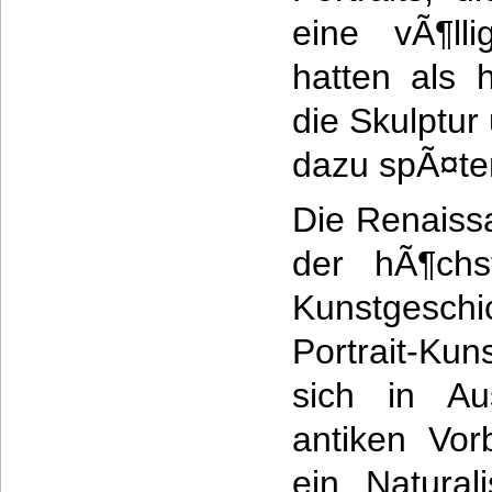
eine vÃ¶ll
hatten als 
die Skulptur
dazu spÃ¤te
Die Renaissa
der hÃ¶chs
Kunstgeschi
Portrait-Kun
sich in Au
antiken Vorb
ein Natura