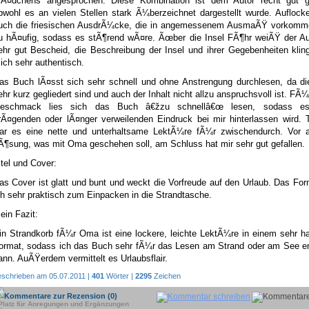
Ã¤dchens angesprochen. Diese Kombination ist dem Autor recht gut g
bwohl es an vielen Stellen stark Ã¼berzeichnet dargestellt wurde. Auflock
uch die friesischen AusdrÃ¼cke, die in angemessenem AusmaÃŸ vorkomme
u hÃ¤ufig, sodass es stÃ¶rend wÃ¤re. Ãœber die Insel FÃ¶hr weiÃŸ der Au
ehr gut Bescheid, die Beschreibung der Insel und ihrer Gegebenheiten kli
ich sehr authentisch.
as Buch lÃ¤sst sich sehr schnell und ohne Anstrengung durchlesen, da die
ehr kurz gegliedert sind und auch der Inhalt nicht allzu anspruchsvoll ist. FÃ
eschmack lies sich das Buch â€žzu schnellâ€œ lesen, sodass es
rÃ¤genden oder lÃ¤nger verweilenden Eindruck bei mir hinterlassen wird. 
ar es eine nette und unterhaltsame LektÃ¼re fÃ¼r zwischendurch. Vor a
Ã¶sung, was mit Oma geschehen soll, am Schluss hat mir sehr gut gefallen.
itel und Cover:
as Cover ist glatt und bunt und weckt die Vorfreude auf den Urlaub. Das For
ch sehr praktisch zum Einpacken in die Strandtasche.
ein Fazit:
in Strandkorb fÃ¼r Oma ist eine lockere, leichte LektÃ¼re in einem sehr h
ormat, sodass ich das Buch sehr fÃ¼r das Lesen am Strand oder am See e
ann. AuÃŸerdem vermittelt es Urlaubsflair.
eschrieben am 05.07.2011 |
401
Wörter |
2295
Zeichen
Kommentare zur Rezension (0)
Platz für Anregungen und Ergänzungen