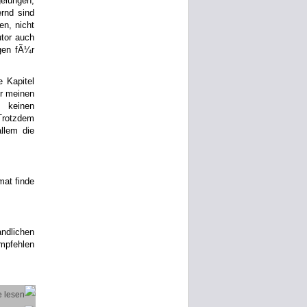
elungen,
ernd sind
n, nicht
tor auch
ngen fÃ¼r
 Kapitel
¼r meinen
 keinen
Trotzdem
llem die
mat finde
andlichen
mpfehlen