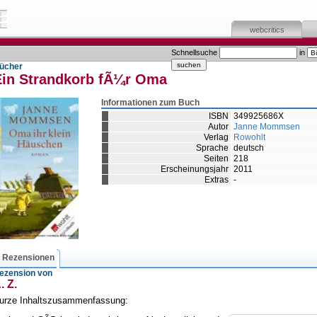
webcritics
Schnellsuche
in
ücher
Ein Strandkorb fÃ¼r Oma
Informationen zum Buch
ISBN
349925686X
Autor
Janne Mommsen
Verlag
Rowohlt
Sprache
deutsch
Seiten
218
Erscheinungsjahr
2011
Extras
-
Rezensionen
ezension von
. Z.
urze Inhaltszusammenfassung: