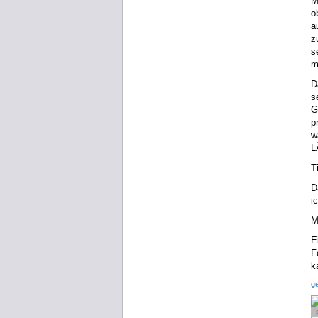
M
o
a
z
s
m
D
s
G
p
w
L
T
D
i
M
E
F
k
g