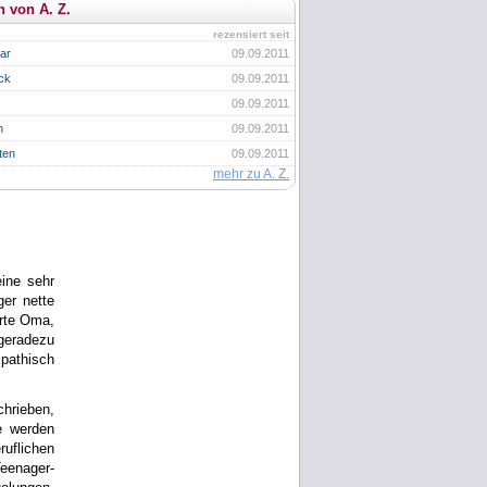
n von A. Z.
rezensiert seit
ar
09.09.2011
ck
09.09.2011
09.09.2011
n
09.09.2011
ten
09.09.2011
mehr zu A. Z.
ine sehr
er nette
erte Oma,
geradezu
mpathisch
hrieben,
e werden
uflichen
eenager-