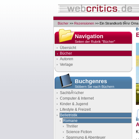
Bücher
>>
Rezensionen
>> Ein Strandkorb fÃ¼r Oma
B
Navigation
Seiten der Rubrik "Bücher"
Übersicht
Bücher
Autoren
Verlage
Buchgenres
Stöbern Sie nach Büchern
SachbÃ¼cher
Computer & Internet
Kinder & Jugend
Lifestyle & Freizeit
Belletristik
R
Romane
A
Thriller
K
Science Fiction
Spannung & Abenteuer