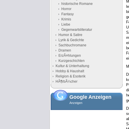
M
historische Romane
l
Horror
b
Fantasy
g
Krimis
F
Liebe
U
Gegenwartsliteratur
S
Humor & Satire
m
Lyrik & Gedichte
e
Sachbuchromane
b
Dramen
F
ErzÃ¤hlungen
e
Kurzgeschichten
Kultur & Unterhaltung
M
Hobby & Haushalt
D
Religion & Esoterik
k
HÃ¶rbÃ¼cher
P
d
h
Google Anzeigen
g
Anzeigen
D
s
a
S