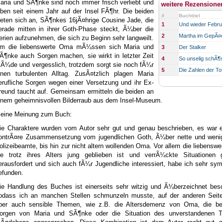
aria und SÃ¶nke sind noch immer frisch verliebt und
weitere Rezensione
eben seit einem Jahr auf der Insel FÃ¶hr. Die beiden
#
Buchtitel
ieten sich an, SÃ¶nkes 16jÃ¤hrige Cousine Jade, die
1
Und wieder Febru
erade mitten in ihrer Goth-Phase steckt, Ã¼ber die
2
Martha im GepÃ¤
erien aufzunehmen, die sich zu Beginn sehr langweilt.
m die liebenswerte Oma mÃ¼ssen sich Maria und
3
Der Stalker
Ã¶nke auch Sorgen machen, sie wirkt in letzter Zeit
4
So unselig schÃ¶
Ã¼de und vergesslich, trotzdem sorgt sie noch fÃ¼r
5
Die Zahlen der To
inen turbulenten Alltag. ZusÃ¤tzlich plagen Maria
erufliche Sorgen wegen einer Versetzung und ihr Ex-
reund taucht auf. Gemeinsam ermitteln die beiden an
inem geheimnisvollen Bilderraub aus dem Insel-Museum.
eine Meinung zum Buch:
ie Charaktere wurden vom Autor sehr gut und genau beschrieben, es war e
ontrÃ¤re Zusammensetzung vom jugendlichen Goth, Ã¼ber nette und wenig
olizeibeamte, bis hin zur nicht altern wollenden Oma. Vor allem die liebensw
ie trotz ihres Alters jung geblieben ist und verrÃ¼ckte Situationen 
erausfordert und sich auch fÃ¼r Jugendliche interessiert, habe ich sehr sy
efunden.
ie Handlung des Buches ist einerseits sehr witzig und Ã¼berzeichnet besc
odass ich an manchen Stellen schmunzeln musste, auf der anderen Seit
ber auch sensible Themen, wie z.B. die Altersdemenz von Oma, die ber
orgen von Maria und SÃ¶nke oder die Situation des unverstandenen T