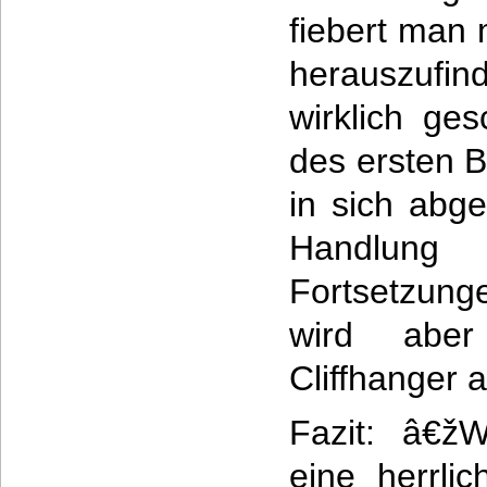
fiebert man 
herauszufi
wirklich ge
des ersten B
in sich abg
Handlung 
Fortsetzung
wird abe
Cliffhanger 
Fazit: â€ž
eine herrli