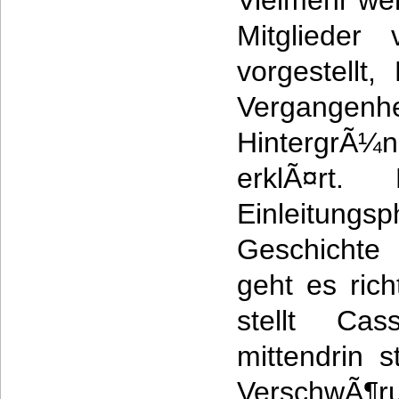
Vielmehr wer
Mitglieder
vorgestellt,
Vergangenhe
HintergrÃ¼
erklÃ¤rt.
Einleitung
Geschichte
geht es rich
stellt Ca
mittendrin s
VerschwÃ¶r