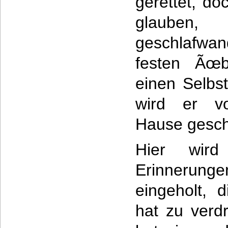
gerettet, do
glauben, 
geschlafwand
festen Ãœb
einen Selbs
wird er v
Hause gesch
Hier wir
Erinnerunge
eingeholt, 
hat zu verd