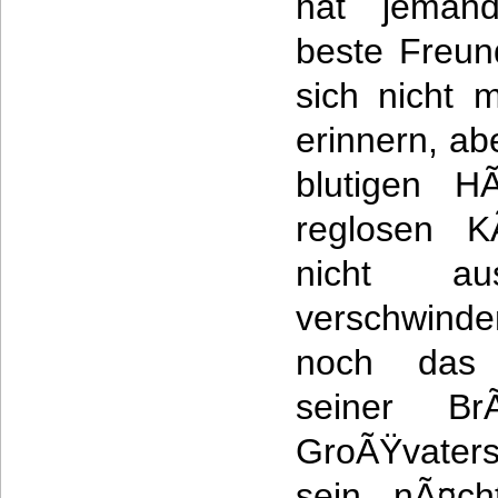
hat jemand
beste Freun
sich nicht 
erinnern, abe
blutigen H
reglosen K
nicht a
verschwind
noch das 
seiner B
GroÃŸvater
sein nÃ¤cht