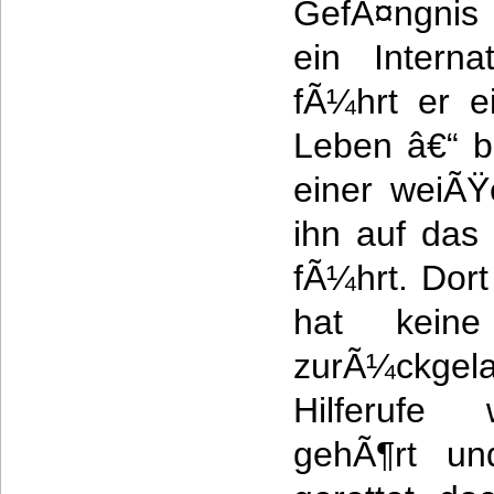
GefÃ¤ngnis 
ein Intern
fÃ¼hrt er e
Leben â€“ b
einer weiÃŸ
ihn auf da
fÃ¼hrt. Dor
hat kein
zurÃ¼ckge
Hilferufe 
gehÃ¶rt u