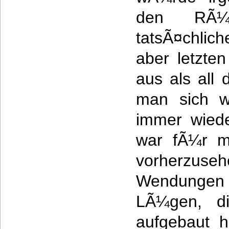
den RÃ¼c
tatsÃ¤chli
aber letzte
aus als all 
man sich w
immer wiede
war fÃ¼r m
vorherz
Wendunge
LÃ¼gen, di
aufgebaut h