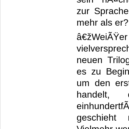
zur Sprach
mehr als er?
â€žWeiÃŸer 
vielversprec
neuen Trilo
es zu Begin
um den ers
handelt,
einhunde
geschieht 