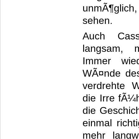
unmÃ¶glic
sehen.
Auch Cass
langsam, m
Immer wie
WÃ¤nde des
verdrehte W
die Irre fÃ¼
die Geschic
einmal richt
mehr langwe