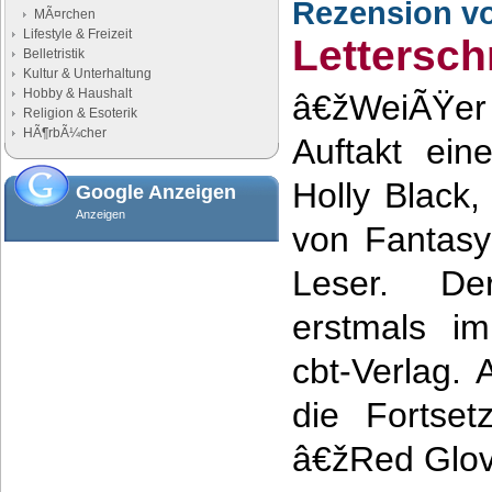
Rezension v
MÃ¤rchen
Lifestyle & Freizeit
Lettersc
Belletristik
Kultur & Unterhaltung
Hobby & Haushalt
â€žWeiÃŸe
Religion & Esoterik
HÃ¶rbÃ¼cher
Auftakt ein
Holly Black,
Google Anzeigen
Anzeigen
von Fantas
Leser. D
erstmals i
cbt-Verlag. 
die Fortset
â€žRed Glov