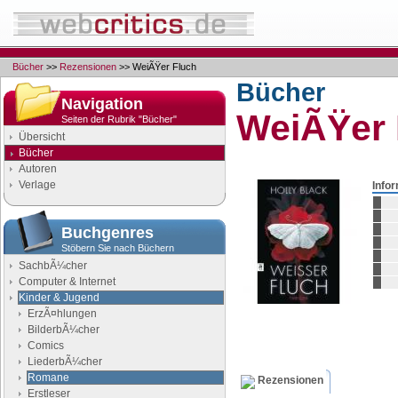
Bücher
>>
Rezensionen
>> WeiÃŸer Fluch
Bücher
Navigation
WeiÃŸer 
Seiten der Rubrik "Bücher"
Übersicht
Bücher
Autoren
Verlage
Info
Buchgenres
Stöbern Sie nach Büchern
SachbÃ¼cher
Computer & Internet
Kinder & Jugend
ErzÃ¤hlungen
BilderbÃ¼cher
Comics
LiederbÃ¼cher
Romane
Rezensionen
Erstleser