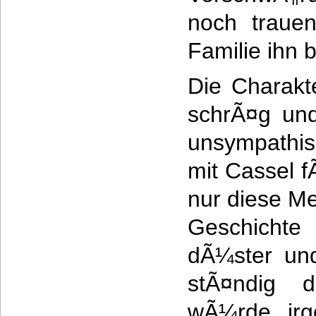
noch traue
Familie ihn
Die Charakt
schrÃ¤g und
unsympathis
mit Cassel 
nur diese M
Geschichte
dÃ¼ster und
stÃ¤ndig d
wÃ¼rde irg