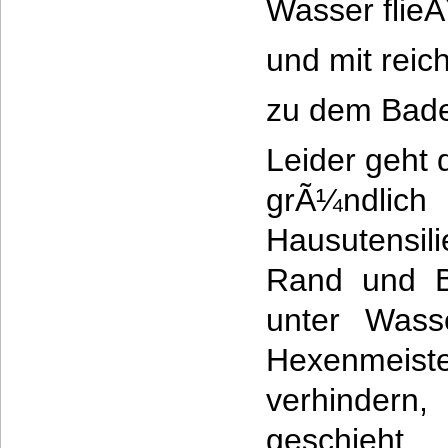
Wasser flie
und mit reic
zu dem Bade 
Leider geht
grÃ¼ndl
Hausutensili
Rand und B
unter Wass
Hexenme
verhindern
geschieh