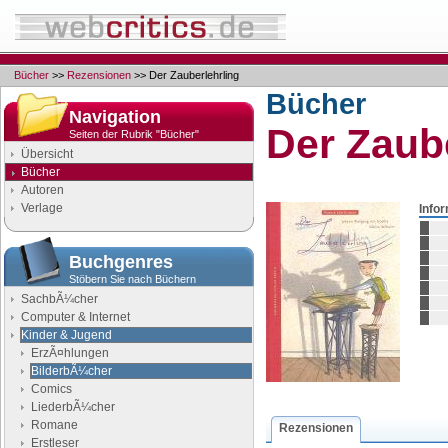
Bücher
>>
Rezensionen
>> Der Zauberlehrling
Bücher
Navigation
Der Zaube
Seiten der Rubrik "Bücher"
Übersicht
Bücher
Autoren
Verlage
Info
Buchgenres
Stöbern Sie nach Büchern
SachbÃ¼cher
Computer & Internet
Kinder & Jugend
ErzÃ¤hlungen
BilderbÃ¼cher
Comics
LiederbÃ¼cher
Romane
Rezensionen
Erstleser