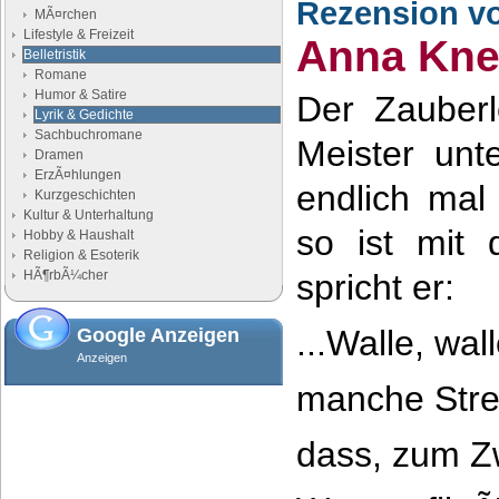
Rezension v
MÃ¤rchen
Lifestyle & Freizeit
Anna Kne
Belletristik
Romane
Humor & Satire
Der Zauberle
Lyrik & Gedichte
Sachbuchromane
Meister unt
Dramen
ErzÃ¤hlungen
endlich mal
Kurzgeschichten
Kultur & Unterhaltung
so ist mit
Hobby & Haushalt
Religion & Esoterik
HÃ¶rbÃ¼cher
spricht er:
...Walle, wal
Google Anzeigen
Anzeigen
manche Stre
dass, zum Z