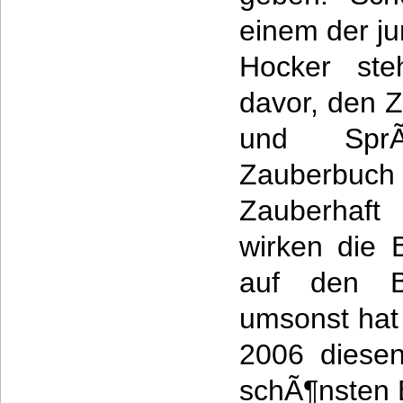
einem der ju
Hocker ste
davor, den Z
und Spr
Zauberbuc
Zauberhaft
wirken die 
auf den Be
umsonst hat 
2006 diesen
schÃ¶nsten 