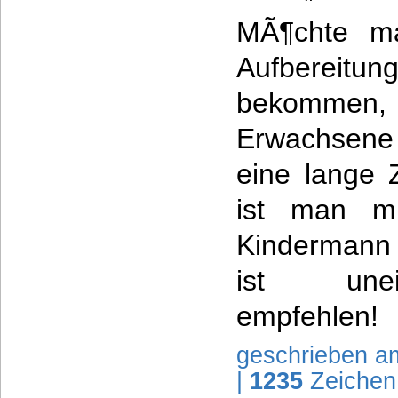
MÃ¶chte ma
Aufbereitu
bekommen,
Erwachsene
eine lange 
ist man m
Kindermann 
ist unei
empfehlen!
geschrieben a
|
1235
Zeichen