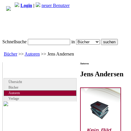
Login
|
neuer Benutzer
Schnellsuche
in
Bücher
>>
Autoren
>> Jens Andersen
Autoren
Navigation
Jens Andersen
Seiten der Rubrik "Bücher"
Übersicht
Bücher
Autoren
Verlage
Google Anzeigen
Anzeigen