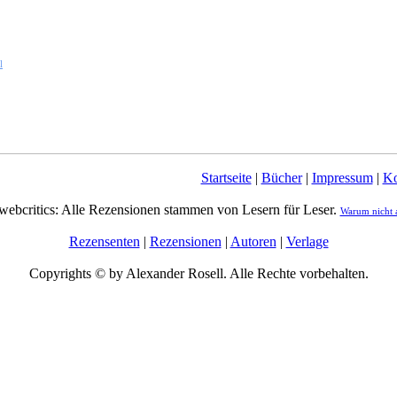
l
Startseite
|
Bücher
|
Impressum
|
Ko
webcritics: Alle Rezensionen stammen von Lesern für Leser.
Warum nicht 
Rezensenten
|
Rezensionen
|
Autoren
|
Verlage
Copyrights © by Alexander Rosell. Alle Rechte vorbehalten.