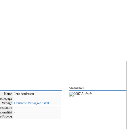
Statistiken
Name
Jens Andersen
2987 Aufrufe
omepage
-
Verlage
Deutsche Verlags-Anstalt
rtsdatum
-
tionalität
-
er Bücher
1