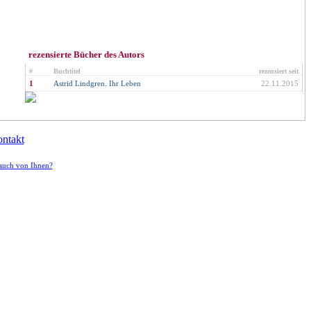
rezensierte Bücher des Autors
#
Buchtitel
rezensiert seit
1
Astrid Lindgren. Ihr Leben
22.11.2015
ntakt
auch von Ihnen?