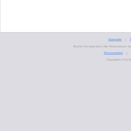
Startseite
|
Bücher bei webcritics: Alle Rezensionen 
Rezensenten
|
Copyrights © by A