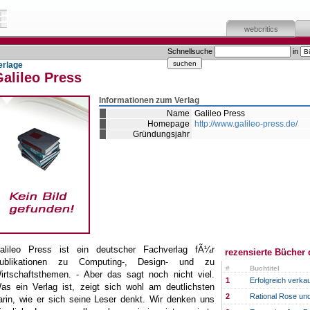
webcritics
Schnellsuche
in
erlage
alileo Press
Informationen zum Verlag
Name
Galileo Press
Homepage
http://www.galileo-press.de/
Gründungsjahr
alileo Press ist ein deutscher Fachverlag fÃ¼r
rezensierte Bücher 
ublikationen zu Computing-, Design- und zu
#
Buchtitel
irtschaftsthemen. - Aber das sagt noch nicht viel.
1
Erfolgreich verka
as ein Verlag ist, zeigt sich wohl am deutlichsten
2
Rational Rose un
arin, wie er sich seine Leser denkt. Wir denken uns