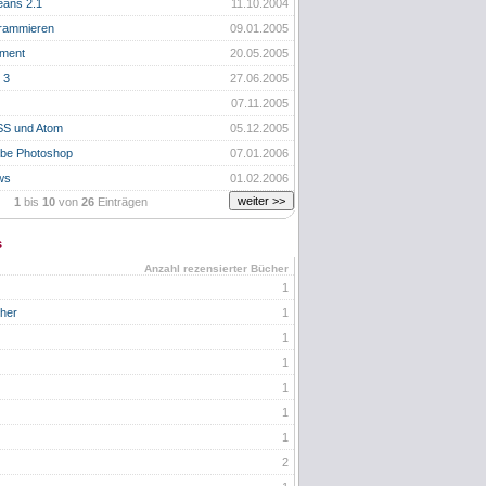
eans 2.1
11.10.2004
rammieren
09.01.2005
ement
20.05.2005
 3
27.06.2005
07.11.2005
SS und Atom
05.12.2005
dobe Photoshop
07.01.2006
ws
01.02.2006
1
bis
10
von
26
Einträgen
s
Anzahl rezensierter Bücher
1
her
1
1
1
1
1
1
2