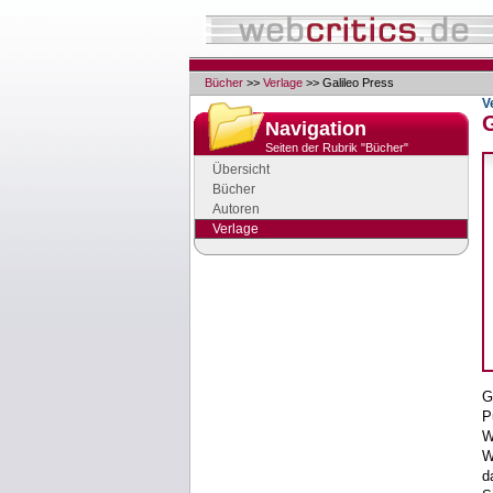
Bücher
>>
Verlage
>> Galileo Press
V
G
Navigation
Seiten der Rubrik "Bücher"
Übersicht
Bücher
Autoren
Verlage
Google Anzeigen
Anzeigen
G
P
W
W
d