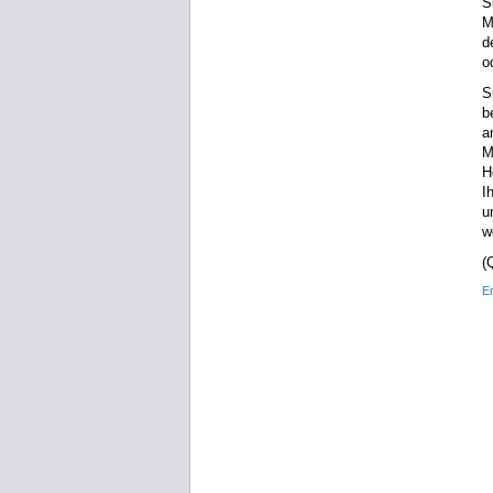
S
M
d
o
S
b
a
M
H
I
u
w
(
Er