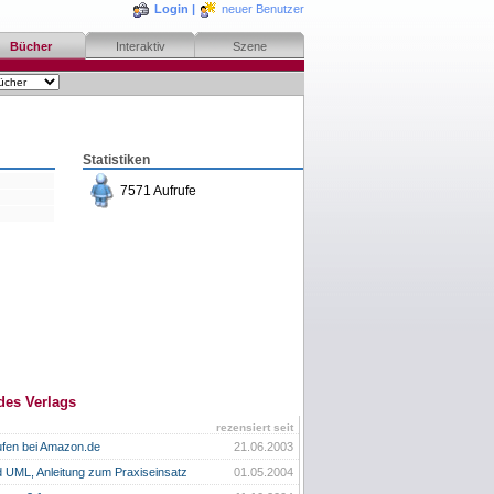
Login
|
neuer Benutzer
Bücher
Interaktiv
Szene
Statistiken
7571 Aufrufe
des Verlags
rezensiert seit
ufen bei Amazon.de
21.06.2003
d UML, Anleitung zum Praxiseinsatz
01.05.2004