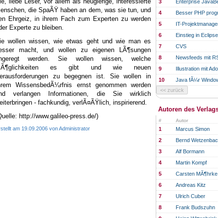
ie, liebe Leser, vor allem als neugierige, interessierte
3
Enterprise JavaB
enschen, die SpaÃŸ haben an dem, was sie tun, und
4
Besser PHP prog
en Ehrgeiz, in ihrem Fach zum Experten zu werden
5
IT-Projektmanag
der Experte zu bleiben.
6
Einstieg in Eclipse
ie wollen wissen, wie etwas geht und wie man es
7
CVS
esser macht, und wollen zu eigenen LÃ¶sungen
8
Newsfeeds mit R
ngeregt werden. Sie wollen wissen, welche
Ã¶glichkeiten es gibt und wie neuen
9
Illustration mit A
erausforderungen zu begegnen ist. Sie wollen in
10
Java fÃ¼r Windo
hrem WissensbedÃ¼rfnis ernst genommen werden
nd verlangen Informationen, die Sie wirklich
eiterbringen - fachkundig, verlÃ¤ÃŸlich, inspirierend.
Autoren des Verlag
Quelle: http://www.galileo-press.de/)
#
Autor
stellt am 19.09.2006 von Administrator
1
Marcus Simon
2
Bernd Wetzenbac
3
Alf Bormann
4
Martin Kompf
5
Carsten MÃ¶hrke
6
Andreas Kitz
7
Ulrich Cuber
8
Frank Budszuhn