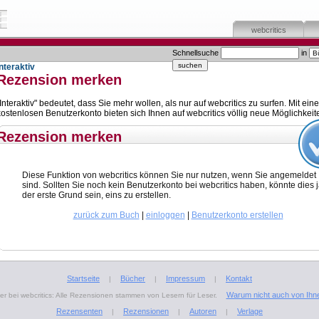
webcritics
Schnellsuche
in
Interaktiv
Rezension merken
"Interaktiv" bedeutet, dass Sie mehr wollen, als nur auf webcritics zu surfen. Mit ein
kostenlosen Benutzerkonto bieten sich Ihnen auf webcritics völlig neue Möglichkeit
Rezension merken
Diese Funktion von webcritics können Sie nur nutzen, wenn Sie angemeldet
sind. Sollten Sie noch kein Benutzerkonto bei webcritics haben, könnte dies 
der erste Grund sein, eins zu erstellen.
zurück zum Buch
|
einloggen
|
Benutzerkonto erstellen
Startseite
Bücher
Impressum
Kontakt
|
|
|
Warum nicht auch von Ihn
r bei webcritics: Alle Rezensionen stammen von Lesern für Leser.
Rezensenten
Rezensionen
Autoren
Verlage
|
|
|