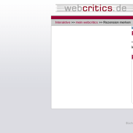
Interaktive
>>
mein webcritics
>> Rezension merken
Büche