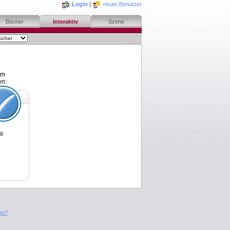
Login
|
neuer Benutzer
Bücher
Interaktiv
Szene
em
en:
ja
en?