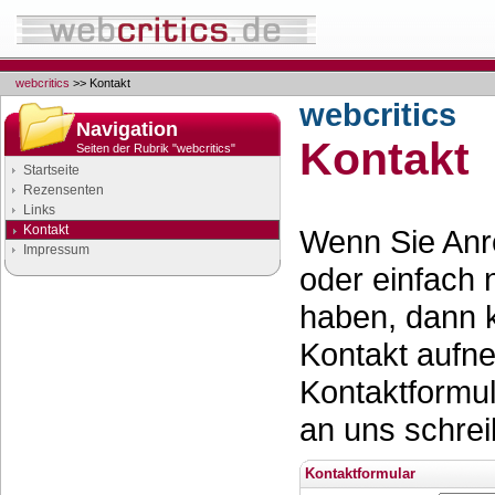
webcritics
>> Kontakt
webcritics
Navigation
Kontakt
Seiten der Rubrik "webcritics"
Startseite
Rezensenten
Links
Kontakt
Wenn Sie Anr
Impressum
oder einfach
haben, dann 
Kontakt aufn
Kontaktformul
an uns schrei
Kontaktformular