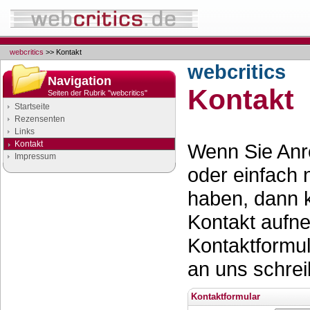
webcritics
>> Kontakt
webcritics
Navigation
Kontakt
Seiten der Rubrik "webcritics"
Startseite
Rezensenten
Links
Kontakt
Wenn Sie Anr
Impressum
oder einfach
haben, dann 
Kontakt aufn
Kontaktformul
an uns schrei
Kontaktformular