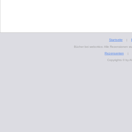
Startseite
|
Bücher bei webcritics: Alle Rezensionen 
Rezensenten
|
Copyrights © by A