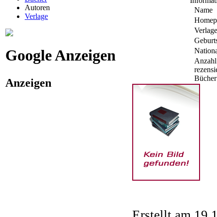
Informat
Autoren
Name
Verlage
Homep
Verlag
Geburt
Google Anzeigen
Nationa
Anzahl
rezensi
Bücher
Anzeigen
Erstellt am 19.