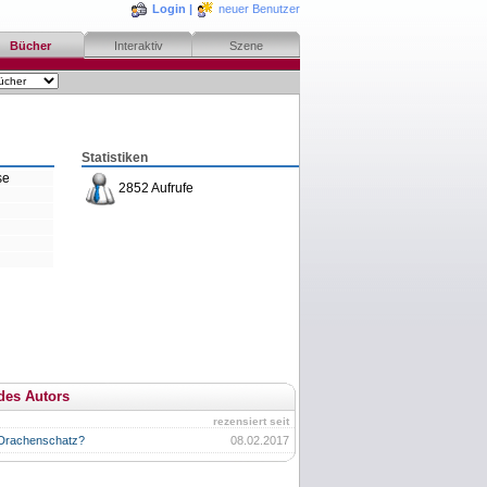
Login
|
neuer Benutzer
Bücher
Interaktiv
Szene
Statistiken
se
2852 Aufrufe
des Autors
rezensiert seit
 Drachenschatz?
08.02.2017