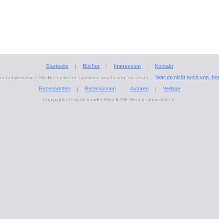
Startseite
Bücher
Impressum
Kontakt
|
|
|
Warum nicht auch von Ihn
r bei webcritics: Alle Rezensionen stammen von Lesern für Leser.
Rezensenten
Rezensionen
Autoren
Verlage
|
|
|
Copyrights © by Alexander Rosell. Alle Rechte vorbehalten.