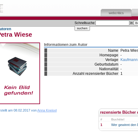
webcritics
Schnellsuche
in
utoren
Petra Wiese
Informationen zum Autor
Name
Petra Wie
Homepage
-
Verlage
Kaufmann
Geburtsdatum
-
Nationalität
-
Anzahl rezensierter Bücher
1
rstellt am 08.02.2017 von
Anna Kneisel
rezensierte Bücher 
#
Buchtitel
1
Wer gewinnt den