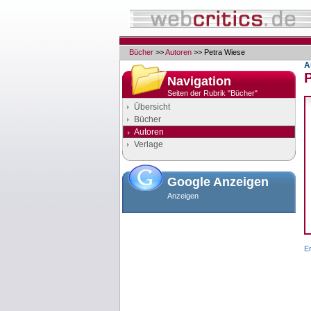
Bücher
>>
Autoren
>> Petra Wiese
A
Navigation
Seiten der Rubrik "Bücher"
Übersicht
Bücher
Autoren
Verlage
Google Anzeigen
Anzeigen
E