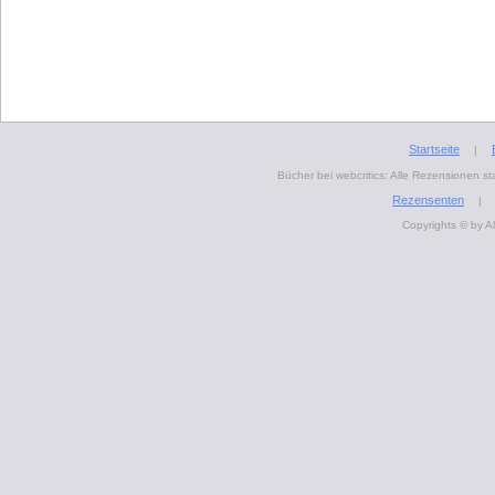
Startseite
|
Bücher bei webcritics: Alle Rezensionen 
Rezensenten
|
Copyrights © by A