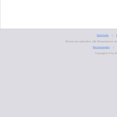
Startseite
|
Bücher bei webcritics: Alle Rezensionen 
Rezensenten
|
Copyrights © by A