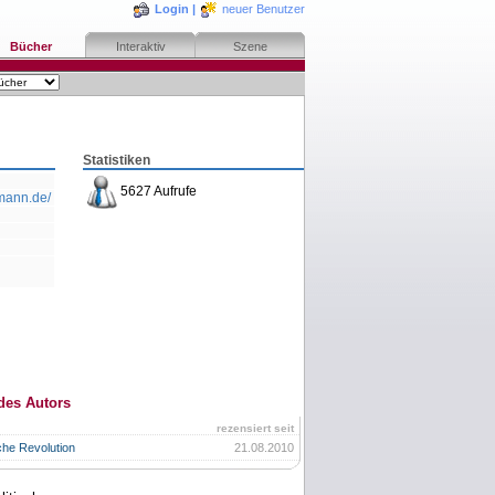
Login
|
neuer Benutzer
Bücher
Interaktiv
Szene
Statistiken
5627 Aufrufe
smann.de/
des Autors
rezensiert seit
che Revolution
21.08.2010