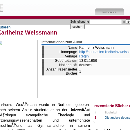
webcritics
Schnellsuche
in
utoren
Karlheinz Weissmann
Informationen zum Autor
Name
Karlheinz Weissmann
Homepage
http://baukasten.karlheinzweis
Verlage
Regin
Geburtsdatum
13.01.1959
Nationalität
deutsch
Anzahl rezensierter
1
Bücher
arlheinz WeiÃŸmann wurde in Northeim geboren.
rezensierte Bücher 
ach seinem Abitur studierte er an der UniversitÃ¤t
#
Buchtitel
Ã¶ttingen evangelische Theologie und
1
Die andere deuts
rziehungswissenschaften und unterrichtete
nschlieÃŸend als Gymnasiallehrer in seinem