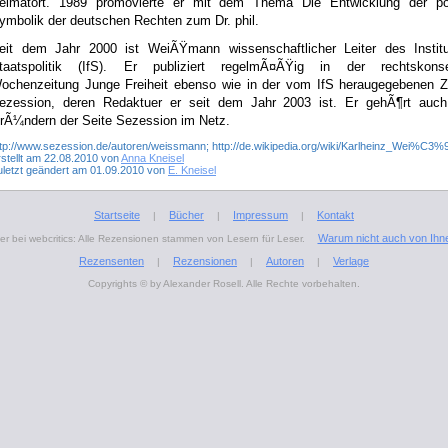
eimatort. 1989 promovierte er mit dem Thema Die Entwicklung der pol
ymbolik der deutschen Rechten zum Dr. phil.
eit dem Jahr 2000 ist WeiÃŸmann wissenschaftlicher Leiter des Instit
taatspolitik (IfS). Er publiziert regelmÃ¤ÃŸig in der rechtskonse
ochenzeitung Junge Freiheit ebenso wie in der vom IfS heraugegebenen Zei
ezession, deren Redaktuer er seit dem Jahr 2003 ist. Er gehÃ¶rt auc
rÃ¼ndern der Seite Sezession im Netz.
ttp://www.sezession.de/autoren/weissmann; http://de.wikipedia.org/wiki/Karlheinz_Wei%C3
rstellt am 22.08.2010 von
Anna Kneisel
uletzt geändert am 01.09.2010 von
E. Kneisel
Startseite
Bücher
Impressum
Kontakt
|
|
|
Warum nicht auch von Ihn
r bei webcritics: Alle Rezensionen stammen von Lesern für Leser.
Rezensenten
Rezensionen
Autoren
Verlage
|
|
|
Copyrights © by Alexander Rosell. Alle Rechte vorbehalten.