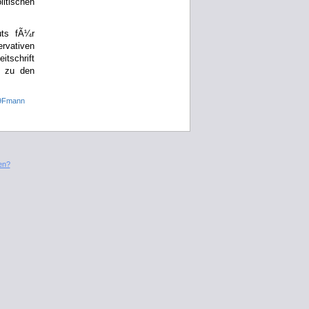
itischen
uts fÃ¼r
rvativen
tschrift
h zu den
%9Fmann
en?