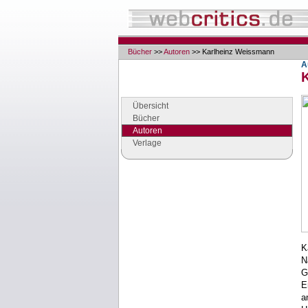
Bücher
>>
Autoren
>> Karlheinz Weissmann
A
Navigation
Seiten der Rubrik "Bücher"
Übersicht
Bücher
Autoren
Verlage
Google Anzeigen
Anzeigen
K
N
G
E
a