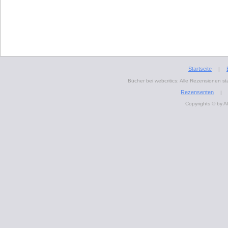
Startseite
|
Bücher bei webcritics: Alle Rezensionen 
Rezensenten
|
Copyrights © by A