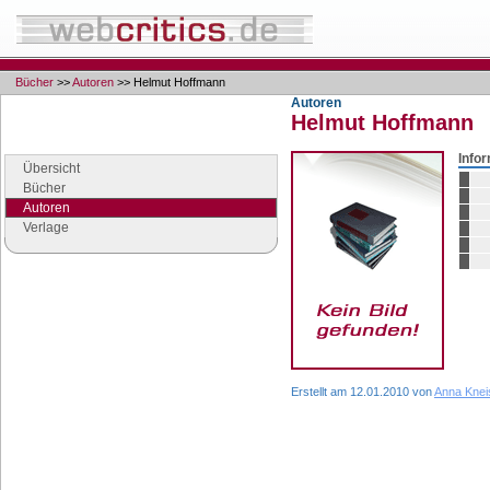
Bücher
>>
Autoren
>> Helmut Hoffmann
Autoren
Helmut Hoffmann
Navigation
Seiten der Rubrik "Bücher"
Info
Übersicht
Bücher
Autoren
Verlage
Google Anzeigen
Anzeigen
Erstellt am 12.01.2010 von
Anna Knei