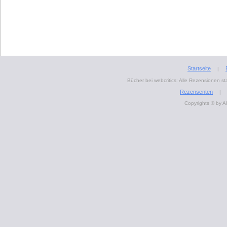
Startseite
|
Bücher bei webcritics: Alle Rezensionen 
Rezensenten
|
Copyrights © by A