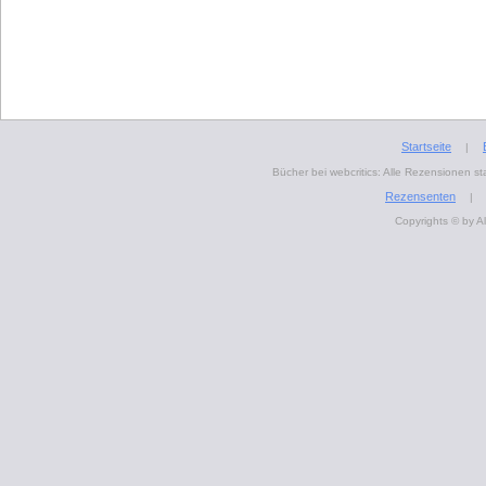
Startseite
|
Bücher bei webcritics: Alle Rezensionen 
Rezensenten
|
Copyrights © by A