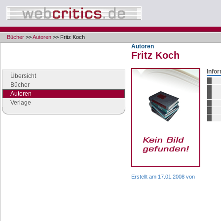
Bücher
>>
Autoren
>> Fritz Koch
Autoren
Fritz Koch
Navigation
Seiten der Rubrik "Bücher"
Info
Übersicht
Bücher
Autoren
Verlage
Google Anzeigen
Anzeigen
Erstellt am 17.01.2008 von