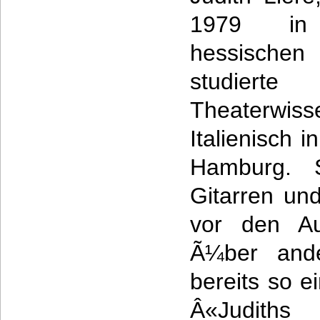
1979 in
hessische
studier
Theaterw
Italienisch 
Hamburg. 
Gitarren un
vor den A
Ã¼ber and
bereits so e
Â«Judith