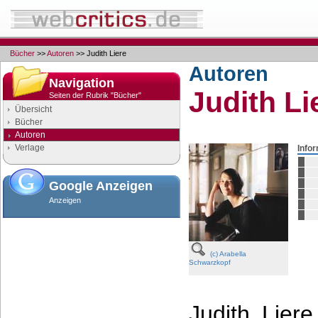
Bücher
>>
Autoren
>> Judith Liere
Autoren
Navigation
Judith Li
Seiten der Rubrik "Bücher"
Übersicht
Bücher
Autoren
Verlage
Info
Google Anzeigen
Anzeigen
(c) Arabella
Schwarzkopf
Judith Lier