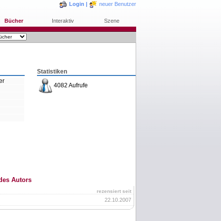
Login
|
neuer Benutzer
Bücher
Interaktiv
Szene
Statistiken
er
4082 Aufrufe
des Autors
rezensiert seit
22.10.2007