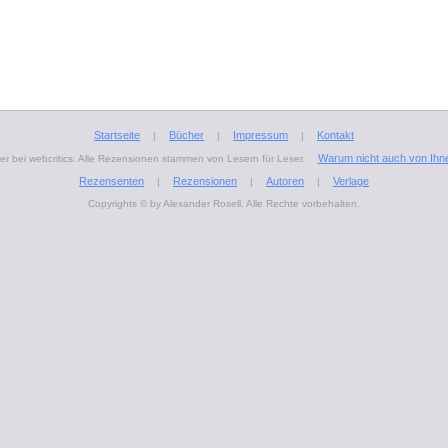
Startseite
Bücher
Impressum
Kontakt
|
|
|
Warum nicht auch von Ihn
r bei webcritics: Alle Rezensionen stammen von Lesern für Leser.
Rezensenten
Rezensionen
Autoren
Verlage
|
|
|
Copyrights © by Alexander Rosell. Alle Rechte vorbehalten.