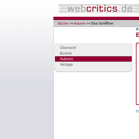
Bücher
>>
Autoren
>> Elsa SchÃ¶ner
A
Navigation
Seiten der Rubrik "Bücher"
Übersicht
Bücher
Autoren
Verlage
Google Anzeigen
Anzeigen
Er