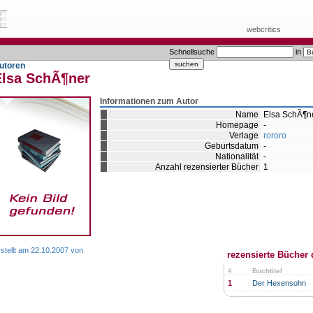
webcritics
Schnellsuche
in
utoren
Elsa SchÃ¶ner
Informationen zum Autor
Name
Elsa SchÃ¶n
Homepage
-
Verlage
rororo
Geburtsdatum
-
Nationalität
-
Anzahl rezensierter Bücher
1
stellt am 22.10.2007 von
rezensierte Bücher 
#
Buchtitel
1
Der Hexensohn