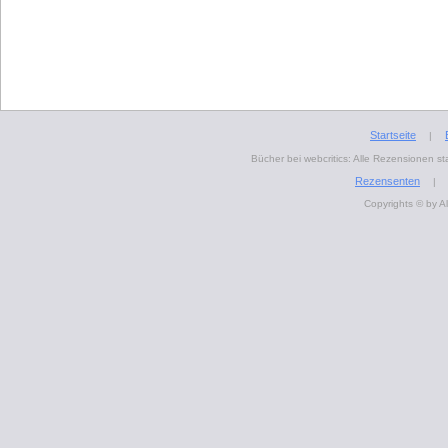
Startseite
|
Bücher bei webcritics: Alle Rezensionen 
Rezensenten
|
Copyrights © by A