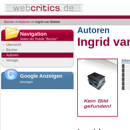
Bücher
>>
Autoren
>> Ingrid van Bebber
Autoren
Navigation
Ingrid v
Seiten der Rubrik "Bücher"
Übersicht
Bücher
Autoren
Verlage
Info
Google Anzeigen
Anzeigen