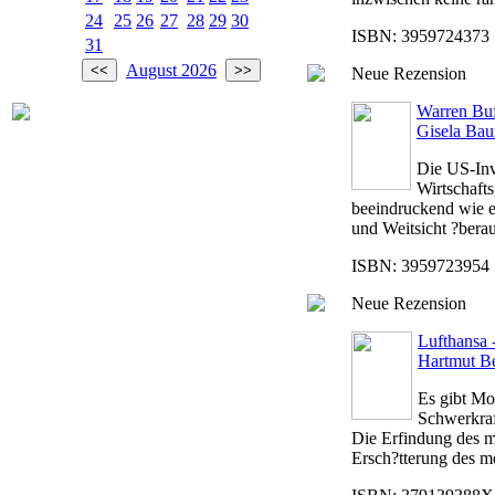
24
25
26
27
28
29
30
ISBN: 3959724373 |
31
August 2026
Neue Rezension
Warren Buff
Gisela Bau
Die US-Inv
Wirtschafts
beeindruckend wie e
und Weitsicht ?berau
ISBN: 3959723954 |
Neue Rezension
Lufthansa 
Hartmut B
Es gibt Mo
Schwerkraf
Die Erfindung des mo
Ersch?tterung des me