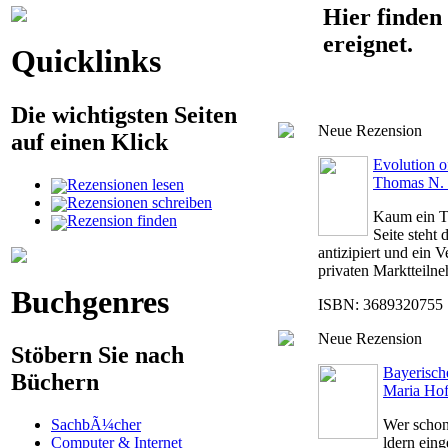
Hier finden 
ereignet.
Quicklinks
Die wichtigsten Seiten
Neue Rezension
auf einen Klick
Evolution o
Thomas N.
Rezensionen lesen
Rezensionen schreiben
Kaum ein Te
Rezension finden
Seite steht
antizipiert und ein 
privaten Marktteilneh
Buchgenres
ISBN: 3689320755 |
Neue Rezension
Stöbern Sie nach
Bayerisc
Büchern
Maria Ho
Wer schon
SachbÃ¼cher
ldern eing
Computer & Internet