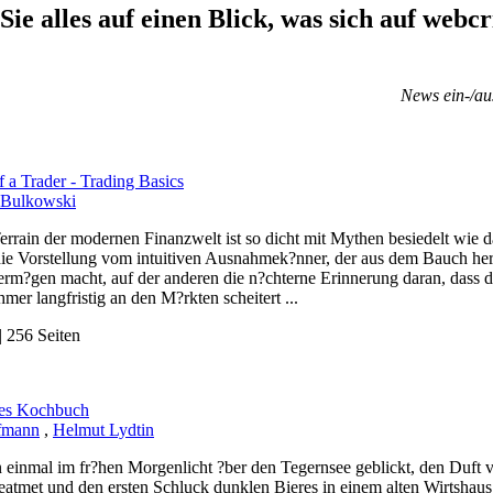
Sie alles auf einen Blick, was sich auf webcr
News ein-/au
f a Trader - Trading Basics
 Bulkowski
rrain der modernen Finanzwelt ist so dicht mit Mythen besiedelt wie d
 die Vorstellung vom intuitiven Ausnahmek?nner, der aus dem Bauch 
Verm?gen macht, auf der anderen die n?chterne Erinnerung daran, dass 
mer langfristig an den M?rkten scheitert ...
 256 Seiten
hes Kochbuch
fmann
,
Helmut Lydtin
 einmal im fr?hen Morgenlicht ?ber den Tegernsee geblickt, den Duf
eatmet und den ersten Schluck dunklen Bieres in einem alten Wirtshaus g