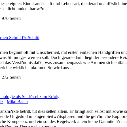
enes ereignet: Eine Landschaft und Lebensart, die derart unaufl?slich in
e schlicht undenkbar w?re.
 976 Seiten
nen Schritt f?r Schritt
nen beginnt oft mit Unsicherheit, mit ersten einfachen Handgriffen un
twas Stimmiges werden soll. Doch gerade darin liegt der besondere Rei
und das Verst?ndnis daf?r, was zusammenpasst, wie Aromen sich entfalt
richte wirklich ankommt. So wird aus ...
 272 Seiten
hologie als Schl?ssel zum Erfolg
iz
,
Mike Baehr
anzm?rkte betritt, tut dies selten allein. Er bringt sich selbst mit sowie
hende Ungeduld in langen Seitw?rtsphasen und die gef?hrliche Euphorie
che Kompetenz und ein solides Regelwerk allein keine Garantie f?r nach
dst?ndige These mehr, sondern ...