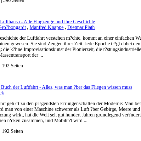
 396 Seiten
 Lufthansa - Alle Flugzeuge und ihre Geschichte
Gro?bongardt
,
Manfred Knappe
,
Dietmar Plath
eschichte der Luftfahrt verstehen m?chte, kommt an einer einfachen Wa
inen gewesen. Sie sind Zeugen ihrer Zeit. Jede Epoche tr?gt dabei den
: die k?hne Improvisationskunst der Pionierzeit, die r?stungsindustriel
Massentransport der ...
 192 Seiten
 Buch der Luftfahrt - Alles, was man ?ber das Fliegen wissen muss
ek
ahrt geh?rt zu den pr?gendsten Errungenschaften der Moderne: Man betr
rd man von einer Maschine schwerer als Luft ?ber Gebirge, Meere und
rzung wirkt, hat die Welt seit gut hundert Jahren grundlegend ver?nde
nen r?cken zusammen, und Mobilit?t wird ...
 192 Seiten