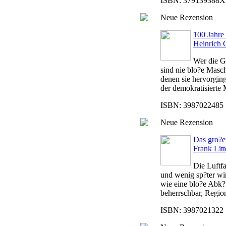
ISBN: 379139388X |
Neue Rezension
100 Jahre
Heinrich 
Wer die G
sind nie blo?e Masch
denen sie hervorging
der demokratisierte 
ISBN: 3987022485 |
Neue Rezension
Das gro?e
Frank Litt
Die Luftf
und wenig sp?ter wi
wie eine blo?e Abk?
beherrschbar, Regio
ISBN: 3987021322 |