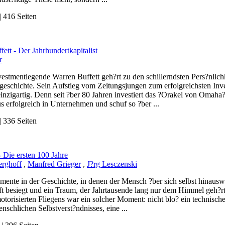
 416 Seiten
ett - Der Jahrhundertkapitalist
r
estmentlegende Warren Buffett geh?rt zu den schillerndsten Pers?nlic
geschichte. Sein Aufstieg vom Zeitungsjungen zum erfolgreichsten Inves
inzigartig. Denn seit ?ber 80 Jahren investiert das ?Orakel von Omah
s erfolgreich in Unternehmen und schuf so ?ber ...
 336 Seiten
- Die ersten 100 Jahre
erghoff
,
Manfred Grieger
,
J?rg Lesczenski
mente in der Geschichte, in denen der Mensch ?ber sich selbst hinausw
t besiegt und ein Traum, der Jahrtausende lang nur dem Himmel geh?rte,
torisierten Fliegens war ein solcher Moment: nicht blo? ein technisch
nschlichen Selbstverst?ndnisses, eine ...