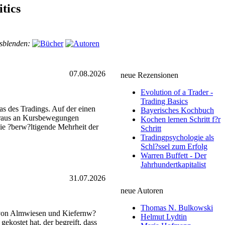
itics
sblenden:
07.08.2026
neue Rezensionen
Evolution of a Trader -
Trading Basics
as des Tradings. Auf der einen
Bayerisches Kochbuch
heraus an Kursbewegungen
Kochen lernen Schritt f?r
die ?berw?ltigende Mehrheit der
Schritt
Tradingpsychologie als
Schl?ssel zum Erfolg
Warren Buffett - Der
Jahrhundertkapitalist
31.07.2026
neue Autoren
Thomas N. Bulkowski
t von Almwiesen und Kiefernw?
Helmut Lydtin
ekostet hat, der begreift, dass