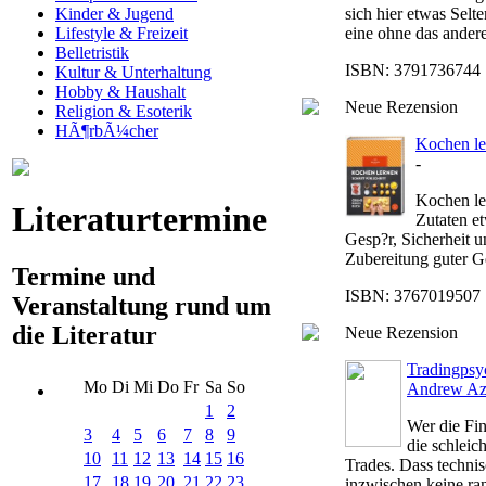
sich hier etwas Selt
Kinder & Jugend
eine ohne das ander
Lifestyle & Freizeit
Belletristik
ISBN: 3791736744 |
Kultur & Unterhaltung
Hobby & Haushalt
Neue Rezension
Religion & Esoterik
HÃ¶rbÃ¼cher
Kochen ler
-
Kochen ler
Literaturtermine
Zutaten e
Gesp?r, Sicherheit 
Zubereitung guter Ge
Termine und
ISBN: 3767019507 |
Veranstaltung rund um
die Literatur
Neue Rezension
Tradingpsyc
Mo
Di
Mi
Do
Fr
Sa
So
Andrew Az
1
2
Wer die Fin
3
4
5
6
7
8
9
die schleic
10
11
12
13
14
15
16
Trades. Dass technis
17
18
19
20
21
22
23
inzwischen keine ran