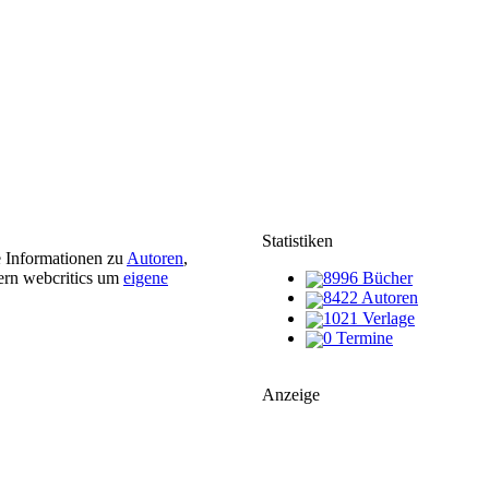
Statistiken
e Informationen zu
Autoren
,
ern webcritics um
eigene
8996 Bücher
8422 Autoren
1021 Verlage
0 Termine
Anzeige