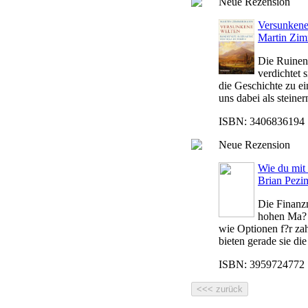
Neue Rezension
Versunkene 
Martin Zi
Die Ruinen 
verdichtet
die Geschichte zu e
uns dabei als steine
ISBN: 3406836194 |
Neue Rezension
Wie du mit 
Brian Pezi
Die Finanzm
hohen Ma? 
wie Optionen f?r za
bieten gerade sie die
ISBN: 3959724772 |