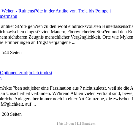
Welten - Ruinenst?dte in der Antike von Troja bis Pompeji
mmermann
antiker St?dte geh?ren zu den wohl eindrucksvollsten Hinterlassensch
 sich zwischen eingest?rzten Mauern, ?berwucherten Stra?en und den 
inem sichtbaren Zeugnis menschlicher Verg?nglichkeit. Orte wie Myken
rne Erinnerungen an l?ngst vergangene ...
 544 Seiten
Optionen erfolgreich tradest
m
?rkte ?ben seit jeher eine Faszination aus ? nicht zuletzt, weil sie di
an Unsicherheit verbinden. W?hrend Aktien vielen vertraut sind, bewe
hlreiche Anleger aber immer noch in einer Art Grauzone, die zwischen 
 M?glichkeit, auf ...
 208 Seiten
1
bis
10
von
9111
Einträgen