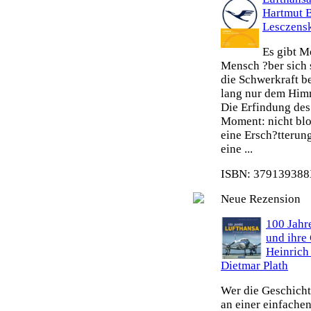
Hartmut 
Lesczens
Es gibt M
Mensch ?ber sich 
die Schwerkraft b
lang nur dem Himm
Die Erfindung des 
Moment: nicht blo
eine Ersch?tterun
eine ...
ISBN: 379139388X
Neue Rezension
100 Jahr
und ihre
Heinrich
Dietmar Plath
Wer die Geschicht
an einer einfache