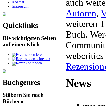
auch weite
Kontakt
Impressum
Autoren
,
V
weiteren 
Quicklinks
Buch. Werd
Die wichtigsten Seiten
Community
auf einen Klick
webcritic
Rezensionen lesen
Rezensionen schreiben
Rezension finden
Rezension
News
Buchgenres
Stöbern Sie nach
Büchern