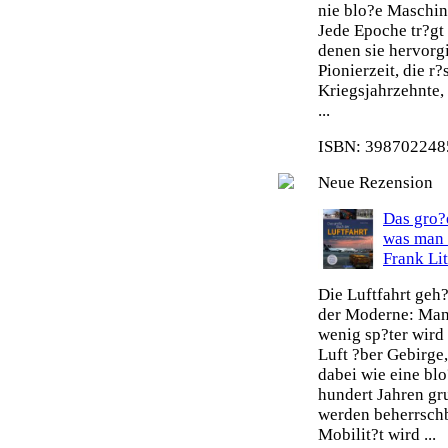
nie blo?e Maschin
Jede Epoche tr?gt
denen sie hervorg
Pionierzeit, die r
Kriegsjahrzehnte,
...
ISBN: 3987022485
Neue Rezension
Das gro?e
was man 
Frank Li
Die Luftfahrt geh
der Moderne: Man 
wenig sp?ter wird
Luft ?ber Gebirge
dabei wie eine blo
hundert Jahren gr
werden beherrsch
Mobilit?t wird ...