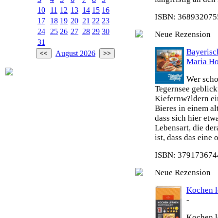
10
11
12
13
14
15
16
ISBN: 3689320755
17
18
19
20
21
22
23
24
25
26
27
28
29
30
Neue Rezension
31
Bayeris
August 2026
Maria H
Wer scho
Tegernsee geblick
Kiefernw?ldern ei
Bieres in einem al
dass sich hier etw
Lebensart, die de
ist, dass das eine
ISBN: 3791736744
Neue Rezension
Kochen le
-
Kochen le