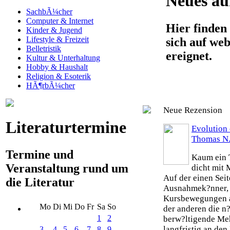
Neues au
SachbÃ¼cher
Computer & Internet
Hier finden 
Kinder & Jugend
Lifestyle & Freizeit
sich auf web
Belletristik
ereignet.
Kultur & Unterhaltung
Hobby & Haushalt
Religion & Esoterik
HÃ¶rbÃ¼cher
Neue Rezension
Literaturtermine
Evolution 
Thomas N.
Termine und
Kaum ein T
Veranstaltung rund um
dicht mit 
Auf der einen Seit
die Literatur
Ausnahmek?nner, 
Kursbewegungen an
Mo
Di
Mi
Do
Fr
Sa
So
der anderen die n?
1
2
berw?ltigende Meh
langfristig an den 
3
4
5
6
7
8
9