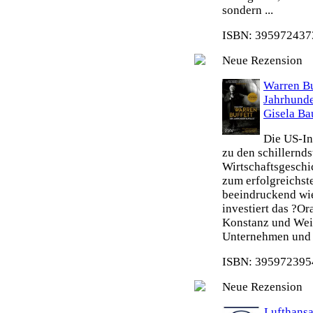
sondern ...
ISBN: 3959724373
Neue Rezension
Warren Bu
Jahrhunde
Gisela Ba
Die US-In
zu den schillernd
Wirtschaftsgeschi
zum erfolgreichste
beeindruckend wie
investiert das ?O
Konstanz und Weit
Unternehmen und s
ISBN: 3959723954
Neue Rezension
Lufthansa