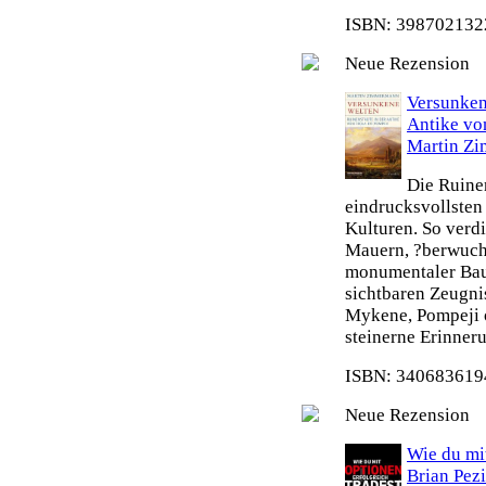
ISBN: 3987021322
Neue Rezension
Versunken
Antike vo
Martin Z
Die Ruine
eindrucksvollsten
Kulturen. So verdi
Mauern, ?berwuch
monumentaler Bau
sichtbaren Zeugni
Mykene, Pompeji o
steinerne Erinneru
ISBN: 3406836194
Neue Rezension
Wie du mit
Brian Pez