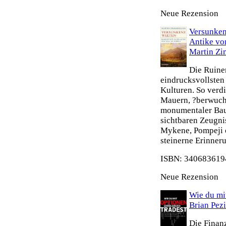
Neue Rezension
Versunken
Antike vo
Martin Z
Die Ruine
eindrucksvollsten
Kulturen. So verdi
Mauern, ?berwuch
monumentaler Bau
sichtbaren Zeugni
Mykene, Pompeji o
steinerne Erinneru
ISBN: 3406836194
Neue Rezension
Wie du mit
Brian Pez
Die Finanz