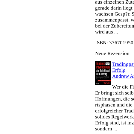
aus einzelnen Zut
gerade darin liegt
wachsen Gesp?r, S
zusammenpasst, wi
bei der Zubereitu
wird aus ...
ISBN: 3767019507
Neue Rezension
Tradingps
Erfolg
Andrew A
Wer die Fi
Er bringt sich sel
Hoffnungen, die s
rtsphasen und die 
erfolgreicher Tra
solides Regelwerk 
Erfolg sind, ist i
sondern ...