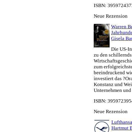
ISBN: 3959724373
Neue Rezension
Warren Bu
Jahrhunde
Gisela Ba
Die US-In
zu den schillernd
Wirtschaftsgeschi
zum erfolgreichste
beeindruckend wie
investiert das ?O
Konstanz und Weit
Unternehmen und s
ISBN: 3959723954
Neue Rezension
Lufthansa
Hartmut 