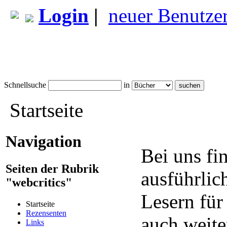
Login
|
neuer Benutze
Schnellsuche
in
Startseite
Navigation
Bei uns fi
Seiten der Rubrik
ausführlic
"webcritics"
Lesern für
Startseite
Rezensenten
auch weite
Links