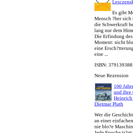
Lesczens
Es gibt M
Mensch ?ber sich 
die Schwerkraft b
lang nur dem Himm
Die Erfindung des 
Moment: nicht blo
eine Ersch?tterun
eine ...
ISBN: 379139388X
Neue Rezension
100 Jahr
und ihre
Heinrich
Dietmar Plath
Wer die Geschicht
an einer einfache
nie blo?e Maschin
Jede Epoche tr?gt