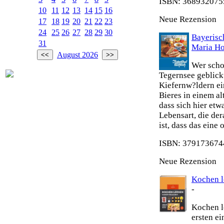
ISBN: 3689320755
10
11
12
13
14
15
16
Neue Rezension
17
18
19
20
21
22
23
24
25
26
27
28
29
30
Bayeris
31
Maria H
August 2026
Wer scho
Tegernsee geblick
Kiefernw?ldern ei
Bieres in einem al
dass sich hier etw
Lebensart, die de
ist, dass das eine
ISBN: 3791736744
Neue Rezension
Kochen le
-
Kochen le
ersten e