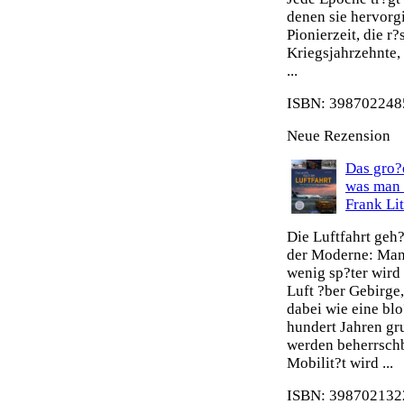
denen sie hervorg
Pionierzeit, die r
Kriegsjahrzehnte,
...
ISBN: 3987022485
Neue Rezension
Das gro?e
was man 
Frank Li
Die Luftfahrt geh
der Moderne: Man 
wenig sp?ter wird
Luft ?ber Gebirge
dabei wie eine blo
hundert Jahren gr
werden beherrsch
Mobilit?t wird ...
ISBN: 3987021322