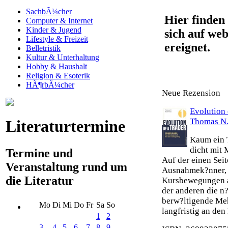
SachbÃ¼cher
Hier finden 
Computer & Internet
Kinder & Jugend
sich auf web
Lifestyle & Freizeit
ereignet.
Belletristik
Kultur & Unterhaltung
Hobby & Haushalt
Religion & Esoterik
HÃ¶rbÃ¼cher
Neue Rezension
Evolution 
Thomas N.
Literaturtermine
Kaum ein T
dicht mit 
Termine und
Auf der einen Seit
Veranstaltung rund um
Ausnahmek?nner, 
die Literatur
Kursbewegungen an
der anderen die n?
berw?ltigende Meh
Mo
Di
Mi
Do
Fr
Sa
So
langfristig an den 
1
2
3
4
5
6
7
8
9