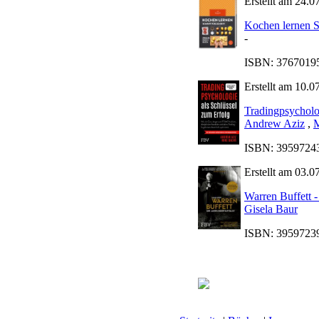
Erstellt am 24.0
Kochen lernen Sc
-
ISBN: 376701950
Erstellt am 10.0
Tradingpsycholo
Andrew Aziz
,
M
ISBN: 395972437
Erstellt am 03.0
Warren Buffett -
Gisela Baur
ISBN: 395972395