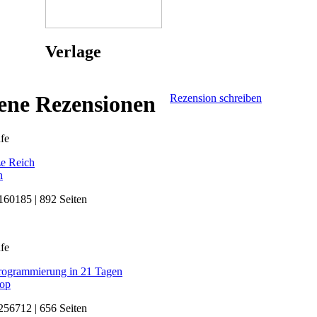
Verlage
sene Rezensionen
Rezension schreiben
fe
e Reich
n
60185 | 892 Seiten
fe
rogrammierung in 21 Tagen
lop
56712 | 656 Seiten