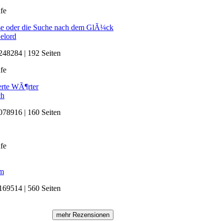
fe
se oder die Suche nach dem GlÃ¼ck
elord
48284 | 192 Seiten
fe
rte WÃ¶rter
ch
78916 | 160 Seiten
fe
am
69514 | 560 Seiten