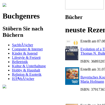
Buchgenres
Bücher
Stöbern Sie nach
neuste Reze
Büchern
Erstellt am 07.0
SachbÃ¼cher
Computer & Internet
Evolution of a T
Kinder & Jugend
Thomas N. Bul
Lifestyle & Freizeit
ISBN: 368932075
Belletristik
Kultur & Unterhaltung
Erstellt am 31.0
Hobby & Haushalt
Religion & Esoterik
Bayerisches Ko
HÃ¶rbÃ¼cher
Maria Hofmann
ISBN: 379173674