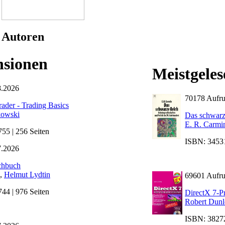
Autoren
nsionen
Meistgele
8.2026
70178 Aufru
rader - Trading Basics
kowski
Das schwarz
E. R. Carmi
5 | 256 Seiten
ISBN: 34531
7.2026
chbuch
,
Helmut Lydtin
69601 Aufru
4 | 976 Seiten
DirectX 7-P
Robert Dun
ISBN: 38272