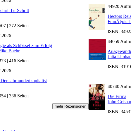
7.2026
44920 Aufru
hritt f?r Schritt
Hectors Rei
FranÃ§ois L
7 | 272 Seiten
ISBN: 34922
7.2026
44059 Aufru
gie als Schl?ssel zum Erfolg
ike Baehr
Ausgewande
Jutta Limba
3 | 416 Seiten
ISBN: 31910
7.2026
 Der Jahrhundertkapitalist
40740 Aufru
4 | 336 Seiten
Die Firma
John Grish
ISBN: 34531