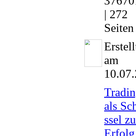
37670
| 272
Seiten
Erstell
am
10.07
Tradin
als Sc
ssel z
Erfolg