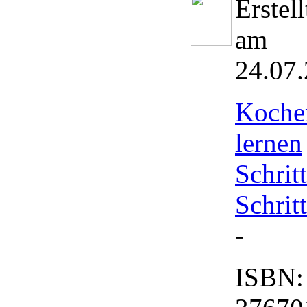
Erstell
am
24.07
Koche
lernen
Schritt
Schritt
-
ISBN: