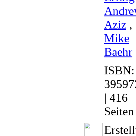
Andre
Aziz
,
Mike
Baehr
ISBN:
39597
| 416
Seiten
Erstell