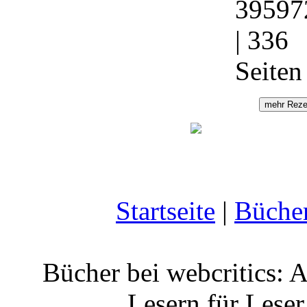
39597
| 336
Seiten
Startseite
|
Büche
Bücher bei webcritics: 
Lesern für Leser