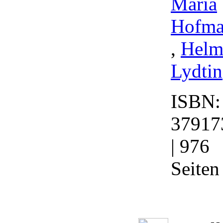
Maria
Hofm
,
Helm
Lydtin
ISBN:
37917
| 976
Seiten