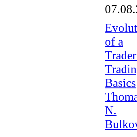
07.08
Evolut
of a
Trader
Tradi
Basics
Thoma
N.
Bulko