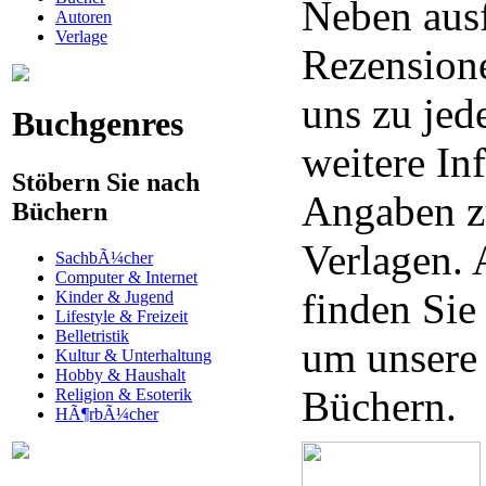
Neben aus
Autoren
Verlage
Rezensione
uns zu je
Buchgenres
weitere In
Stöbern Sie nach
Angaben z
Büchern
Verlagen. 
SachbÃ¼cher
Computer & Internet
finden Sie
Kinder & Jugend
Lifestyle & Freizeit
Belletristik
um unsere
Kultur & Unterhaltung
Hobby & Haushalt
Büchern.
Religion & Esoterik
HÃ¶rbÃ¼cher