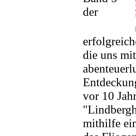
der
erfolgreic
die uns mit
abenteuerl
Entdeckung
vor 10 Jah
"Lindbergh
mithilfe ei