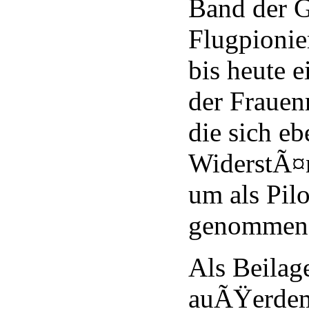
Band der G
Flugpionie
bis heute e
der Frauen
die sich eb
WiderstÃ¤n
um als Pilo
genommen 
Als Beilage
auÃŸerdem