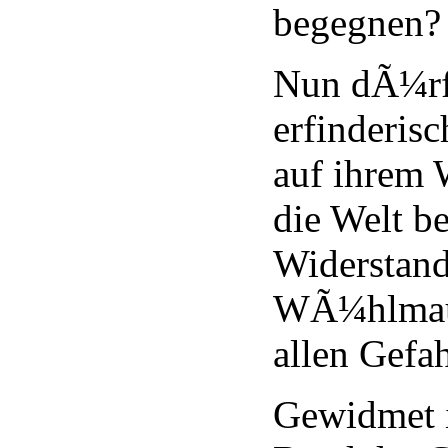
begegnen?
Nun dÃ¼rfe
erfinderi
auf ihrem
die Welt b
Widerstand
WÃ¼hlmau
allen Gefa
Gewidmet i