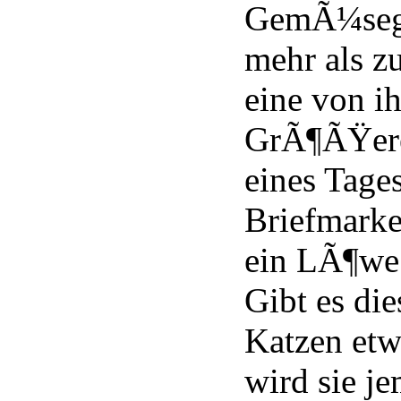
GemÃ¼sega
mehr als z
eine von i
GrÃ¶ÃŸeres
eines Tages
Briefmarke
ein LÃ¶we 
Gibt es di
Katzen etw
wird sie je