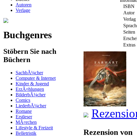
Informa
Autoren
ISBN
Verlage
Autor
Verlag
Sprach
Buchgenres
Seiten
Ersche
Extras
Stöbern Sie nach
Büchern
SachbÃ¼cher
Computer & Internet
Kinder & Jugend
ErzÃ¤hlungen
BilderbÃ¼cher
Comics
LiederbÃ¼cher
Rezensio
Romane
Erstleser
MÃ¤rchen
Lifestyle & Freizeit
Rezension von
Belletristik