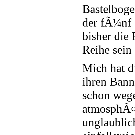
Bastelboge
der fÃ¼nf
bisher die 
Reihe sein 
Mich hat di
ihren Bann
schon weg
atmosphÃ¤r
unglaublic