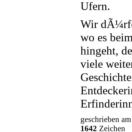
Ufern.
Wir dÃ¼rfe
wo es bei
hingeht, d
viele weit
Geschicht
Entdecker
Erfinderin
geschrieben am
1642
Zeichen