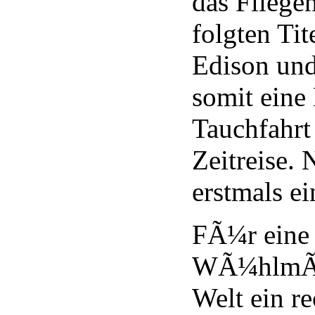
das Fliegen
folgten Tit
Edison und
somit eine
Tauchfahrt 
Zeitreise. 
erstmals ei
FÃ¼r eine
WÃ¼hlmÃ¤u
Welt ein re