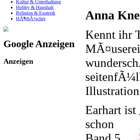
Kultur & Unterhaltung
Hobby & Haushalt
Anna Knei
Religion & Esoterik
HÃ¶rbÃ¼cher
Kennt ihr
Google Anzeigen
MÃ¤usereih
wunderschÃ
Anzeigen
seitenfÃ¼l
Illustratio
Earhart ist
schon
Band 5