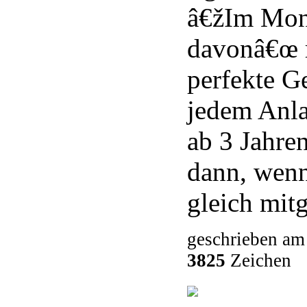
â€žIm Mond
davonâ€œ r
perfekte G
jedem Anl
ab 3 Jahre
dann, wenn
gleich mitg
geschrieben am
3825
Zeichen