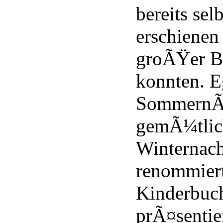
bereits se
erschienen
groÃŸer Be
konnten. E
SommernÃ¤
gemÃ¼tlic
Winternach
renommier
Kinderbuc
prÃ¤sentie