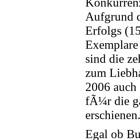
Konkurrenz
Aufgrund d
Erfolgs (1
Exemplare
sind die z
zum Liebh
2006 auch
fÃ¼r die g
erschienen
Egal ob B