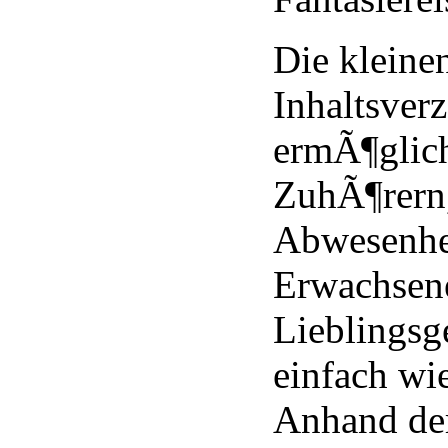
Die kleine
Inhaltsverz
ermÃ¶glic
ZuhÃ¶rern,
Abwesenhe
Erwachsene
Lieblingsg
einfach wi
Anhand der