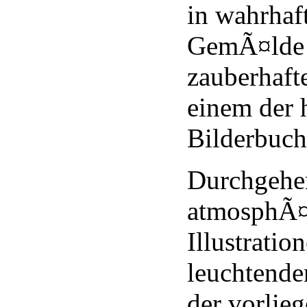
in wahrhaf
GemÃ¤lde 
zauberhaft
einem der 
Bilderbuc
Durchgehen
atmosphÃ¤
Illustratio
leuchtende
der vorlie