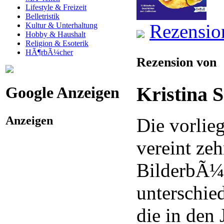
Lifestyle & Freizeit
Belletristik
Rezensio
Kultur & Unterhaltung
Hobby & Haushalt
Religion & Esoterik
HÃ¶rbÃ¼cher
Rezension von
Kristina 
Google Anzeigen
Anzeigen
Die vorli
vereint ze
BilderbÃ¼
unterschie
die in den