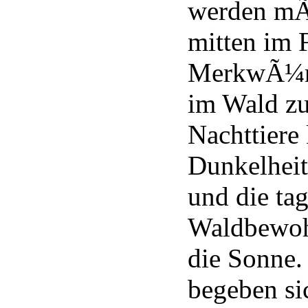
werden mÃ
mitten im 
MerkwÃ¼rd
im Wald zu
Nachttiere
Dunkelheit
und die ta
Waldbewoh
die Sonne
begeben si