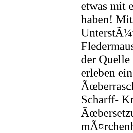
etwas mit 
haben! Mit
UnterstÃ¼
Fledermaus
der Quelle
erleben ei
Ãœberrasc
Scharff- K
Ãœbersetzu
mÃ¤rchenh