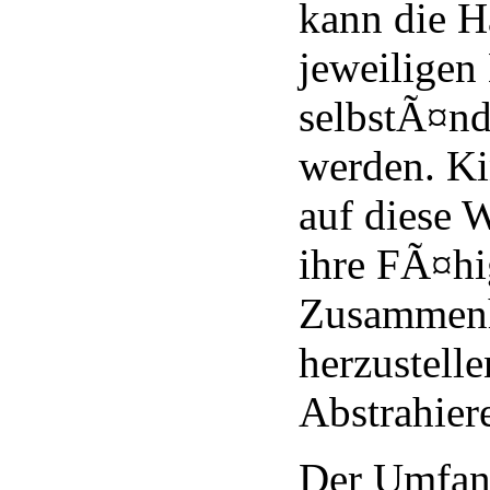
kann die H
jeweiligen
selbstÃ¤nd
werden. Ki
auf diese 
ihre FÃ¤hi
Zusammen
herzustelle
Abstrahier
Der Umfan