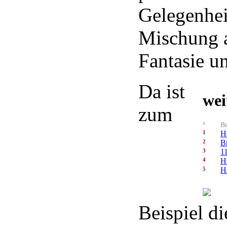
Gelegenhei
Mischung 
Fantasie u
Da ist
wei
zum
#
Bu
1
H
2
B
3
1
4
H
5
H
Beispiel d