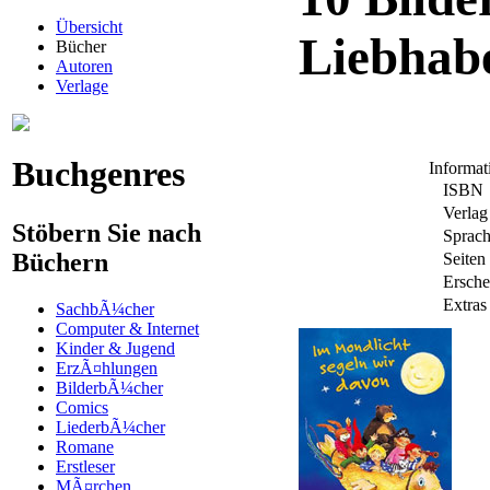
Übersicht
Liebhab
Bücher
Autoren
Verlage
Buchgenres
Informa
ISBN
Verlag
Stöbern Sie nach
Sprac
Büchern
Seiten
Ersche
Extras
SachbÃ¼cher
Computer & Internet
Kinder & Jugend
ErzÃ¤hlungen
BilderbÃ¼cher
Comics
LiederbÃ¼cher
Romane
Erstleser
MÃ¤rchen