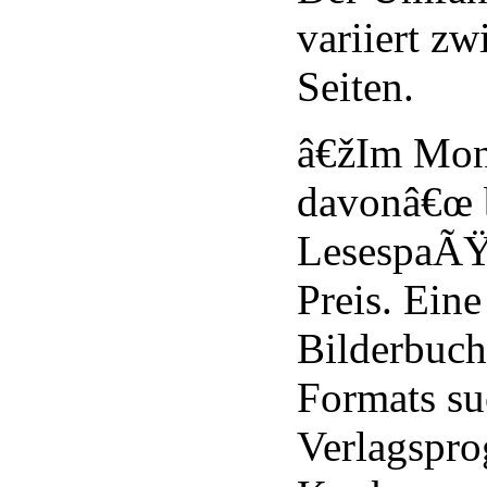
variiert z
Seiten.
â€žIm Mond
davonâ€œ b
LesespaÃŸ
Preis. Eine
Bilderbuc
Formats su
Verlagspr