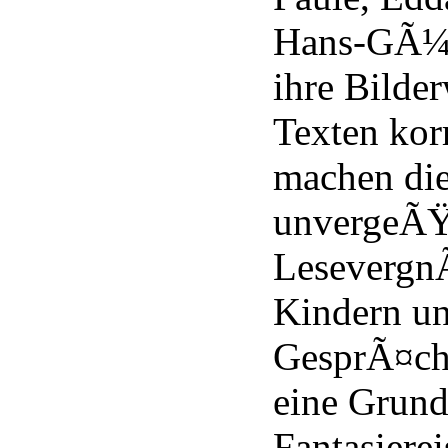
Hans-GÃ¼n
ihre Bilde
Texten kor
machen die
unvergeÃŸ
Lesevergn
Kindern un
GesprÃ¤chs
eine Grun
Fantasierei