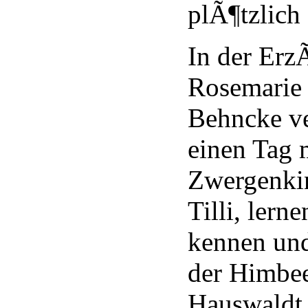
plÃ¶tzlich
In der Erz
Rosemarie
Behncke ve
einen Tag 
Zwergenki
Tilli, lern
kennen und
der Himbee
Hauswaldt 