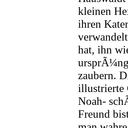
kleinen He
ihren Kate
verwandel
hat, ihn wi
ursprÃ¼ng
zaubern. D
illustriert
Noah- schÃ
Freund bis
man wahre