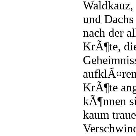
Waldkauz,
und Dachs 
nach der a
KrÃ¶te, di
Geheimnis
aufklÃ¤ren 
KrÃ¶te an
kÃ¶nnen si
kaum traue
Verschwind