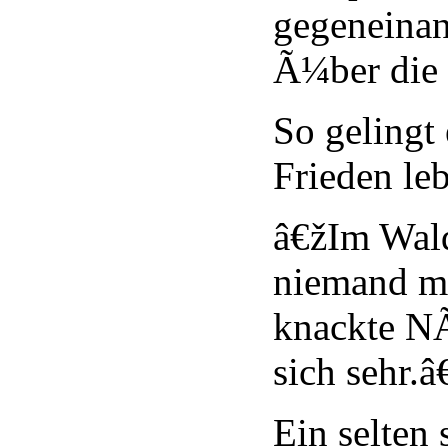
gegeneinan
Ã¼ber die 
So gelingt 
Frieden le
â€žIm Wal
niemand m
knackte NÃ
sich sehr.
Ein selten