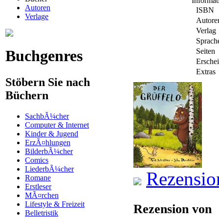
Informa
Autoren
ISBN
Verlage
Autore
Verlag
Sprach
Buchgenres
Seiten
Ersche
Extras
Stöbern Sie nach
Büchern
SachbÃ¼cher
Computer & Internet
Kinder & Jugend
ErzÃ¤hlungen
BilderbÃ¼cher
Comics
LiederbÃ¼cher
Rezensio
Romane
Erstleser
MÃ¤rchen
Lifestyle & Freizeit
Rezension von
Belletristik