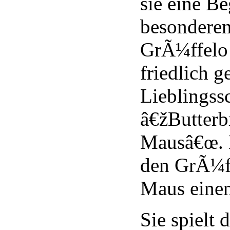
sie eine B
besonderen
GrÃ¼ffelo 
friedlich g
Lieblingss
â€žButterbr
Mausâ€œ. 
den GrÃ¼ff
Maus einen
Sie spielt 