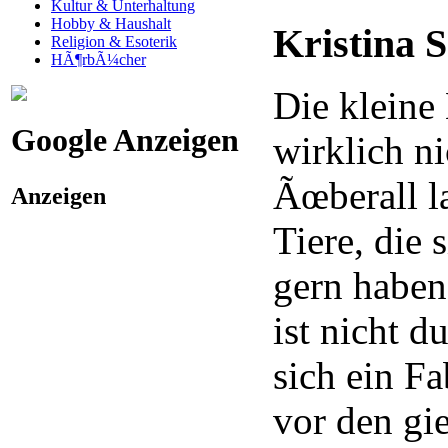
Kultur & Unterhaltung
Hobby & Haushalt
Kristina 
Religion & Esoterik
HÃ¶rbÃ¼cher
Die kleine
Google Anzeigen
wirklich ni
Ãœberall l
Anzeigen
Tiere, die 
gern haben
ist nicht 
sich ein Fa
vor den gi