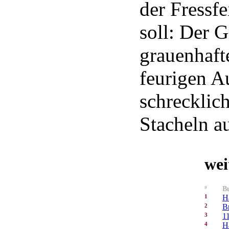
der Fressf
soll: Der G
grauenhaft
feurigen A
schreckli
Stacheln 
wei
#
Bu
1
H
2
B
3
1
4
H